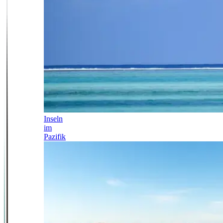
Inseln
im
Pazifik