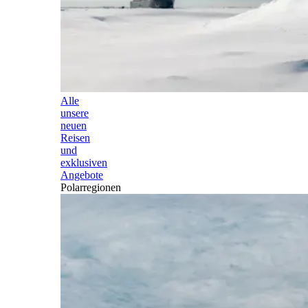
Alle
unsere
neuen
Reisen
und
exklusiven
Angebote
Polarregionen