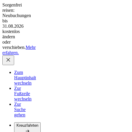
Sorgenfrei
reisen:
Neubuchungen
bis
31.08.2026
kostenlos
ändern
oder
verschieben.
Mehr
erfahren.
Zum
Hauptinhalt
wechseln
Zur
Fußzeile
wechseln
Zur
Suche
gehen
Kreuzfahrten