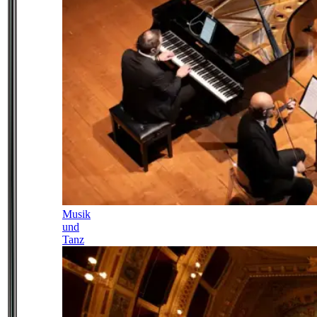
Musik
und
Tanz