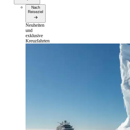
Nach
Reiseziel
Neuheiten
und
exklusive
Kreuzfahrten