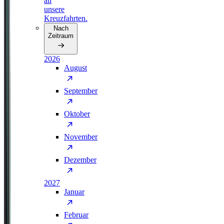
all
unsere
Kreuzfahrten.
Nach
Zeitraum
2026
August
September
Oktober
November
Dezember
2027
Januar
Februar