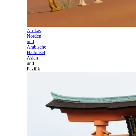
Afrikas
Norden
und
Arabische
Halbinsel
Asien
und
Pazifik