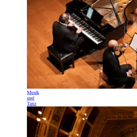
Musik
und
Tanz