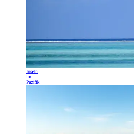
Inseln
im
Pazifik