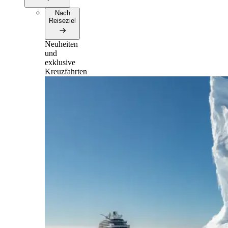
Nach
Reiseziel
Neuheiten
und
exklusive
Kreuzfahrten