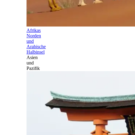
Afrikas
Norden
und
Arabische
Halbinsel
Asien
und
Pazifik