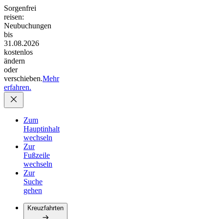
Sorgenfrei
reisen:
Neubuchungen
bis
31.08.2026
kostenlos
ändern
oder
verschieben.
Mehr
erfahren.
Zum
Hauptinhalt
wechseln
Zur
Fußzeile
wechseln
Zur
Suche
gehen
Kreuzfahrten