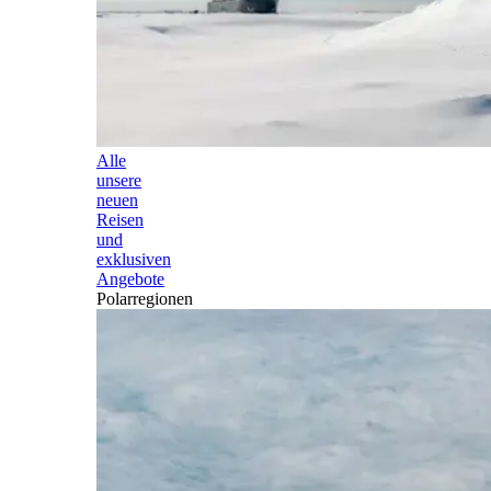
Alle
unsere
neuen
Reisen
und
exklusiven
Angebote
Polarregionen