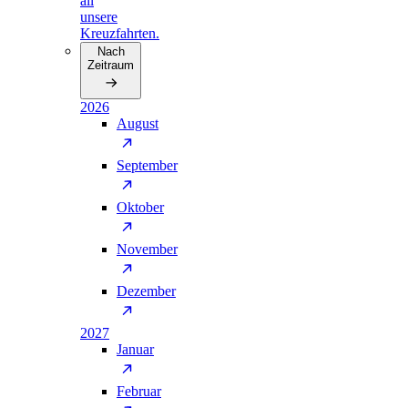
all
unsere
Kreuzfahrten.
Nach
Zeitraum
2026
August
September
Oktober
November
Dezember
2027
Januar
Februar