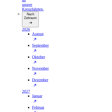
all
unsere
Kreuzfahrten.
Nach
Zeitraum
2026
August
September
Oktober
November
Dezember
2027
Januar
Februar