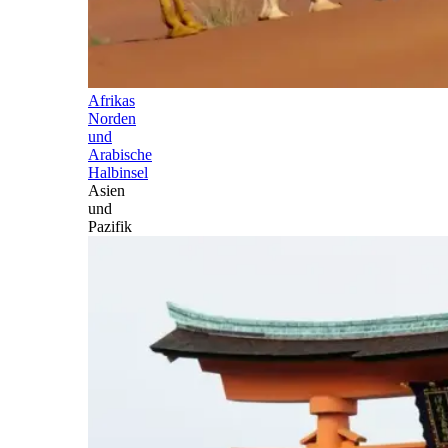
Afrikas
Norden
und
Arabische
Halbinsel
Asien
und
Pazifik