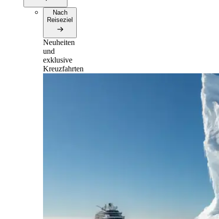
Nach
Reiseziel
Neuheiten
und
exklusive
Kreuzfahrten