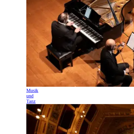
Musik
und
Tanz