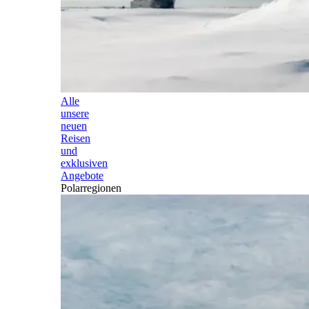
Alle
unsere
neuen
Reisen
und
exklusiven
Angebote
Polarregionen