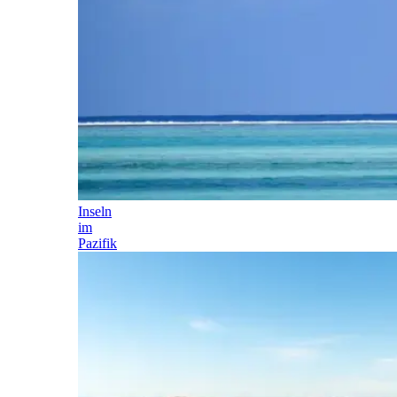
Inseln
im
Pazifik