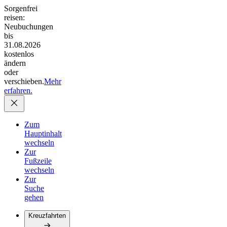
Sorgenfrei
reisen:
Neubuchungen
bis
31.08.2026
kostenlos
ändern
oder
verschieben.
Mehr
erfahren.
Zum
Hauptinhalt
wechseln
Zur
Fußzeile
wechseln
Zur
Suche
gehen
Kreuzfahrten