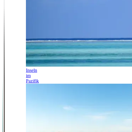
Inseln
im
Pazifik