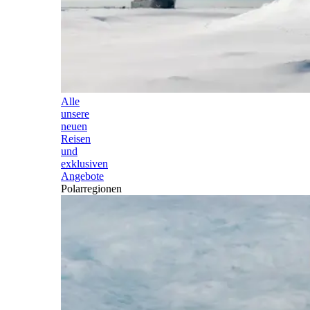
Alle
unsere
neuen
Reisen
und
exklusiven
Angebote
Polarregionen