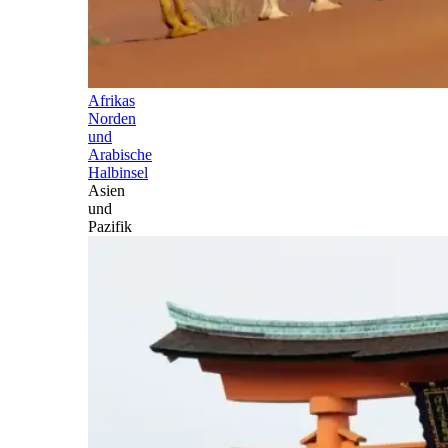
Afrikas
Norden
und
Arabische
Halbinsel
Asien
und
Pazifik