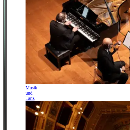
Musik
und
Tanz