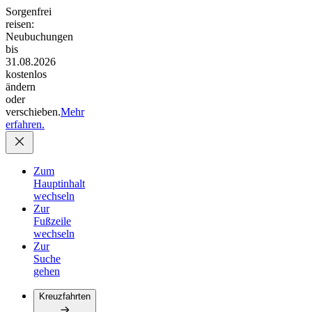
Sorgenfrei
reisen:
Neubuchungen
bis
31.08.2026
kostenlos
ändern
oder
verschieben.
Mehr
erfahren.
Zum
Hauptinhalt
wechseln
Zur
Fußzeile
wechseln
Zur
Suche
gehen
Kreuzfahrten