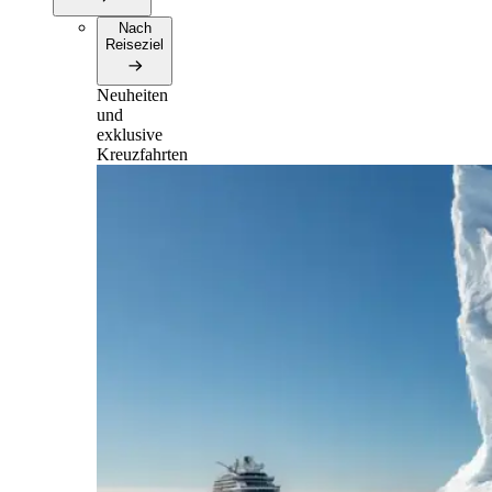
Nach
Reiseziel
Neuheiten
und
exklusive
Kreuzfahrten