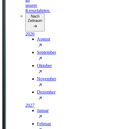
all
unsere
Kreuzfahrten.
Nach
Zeitraum
2026
August
September
Oktober
November
Dezember
2027
Januar
Februar