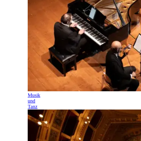
Musik
und
Tanz