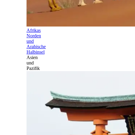
Afrikas
Norden
und
Arabische
Halbinsel
Asien
und
Pazifik