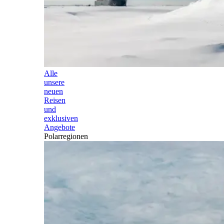
Alle
unsere
neuen
Reisen
und
exklusiven
Angebote
Polarregionen