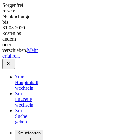
Sorgenfrei
reisen:
Neubuchungen
bis
31.08.2026
kostenlos
ändern
oder
verschieben.
Mehr
erfahren.
Zum
Hauptinhalt
wechseln
Zur
Fußzeile
wechseln
Zur
Suche
gehen
Kreuzfahrten