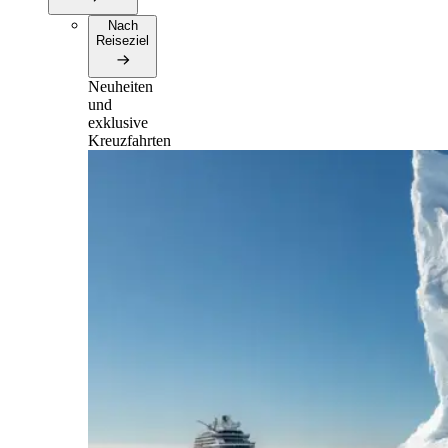
Nach
Reiseziel
Neuheiten
und
exklusive
Kreuzfahrten