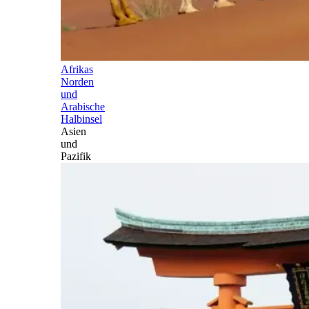
Afrikas
Norden
und
Arabische
Halbinsel
Asien
und
Pazifik