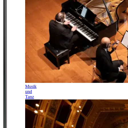
Musik
und
Tanz