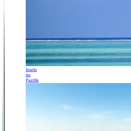
Inseln
im
Pazifik