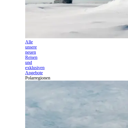
Alle
unsere
neuen
Reisen
und
exklusiven
Angebote
Polarregionen