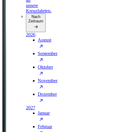
all
unsere
Kreuzfahrten.
Nach
Zeitraum
2026
August
September
Oktober
November
Dezember
2027
Januar
Februar