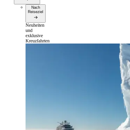
Nach
Reiseziel
Neuheiten
und
exklusive
Kreuzfahrten