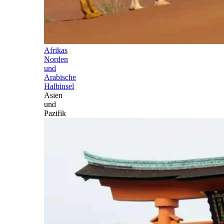
Afrikas
Norden
und
Arabische
Halbinsel
Asien
und
Pazifik