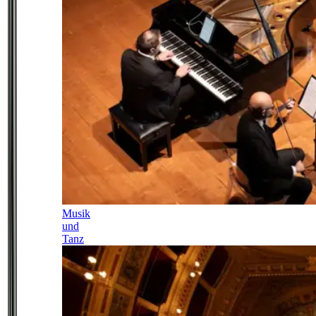
Musik
und
Tanz