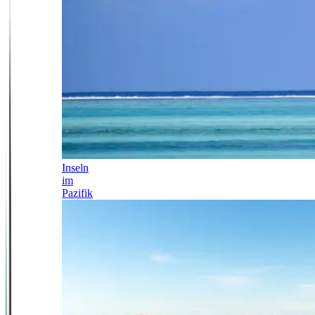
Inseln
im
Pazifik