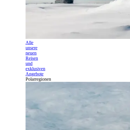
Alle
unsere
neuen
Reisen
und
exklusiven
Angebote
Polarregionen