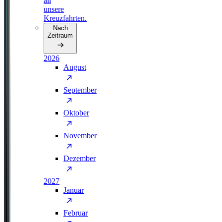
all
unsere
Kreuzfahrten.
Nach
Zeitraum
2026
August
September
Oktober
November
Dezember
2027
Januar
Februar