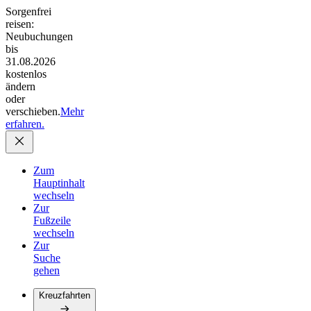
Sorgenfrei
reisen:
Neubuchungen
bis
31.08.2026
kostenlos
ändern
oder
verschieben.
Mehr
erfahren.
Zum
Hauptinhalt
wechseln
Zur
Fußzeile
wechseln
Zur
Suche
gehen
Kreuzfahrten