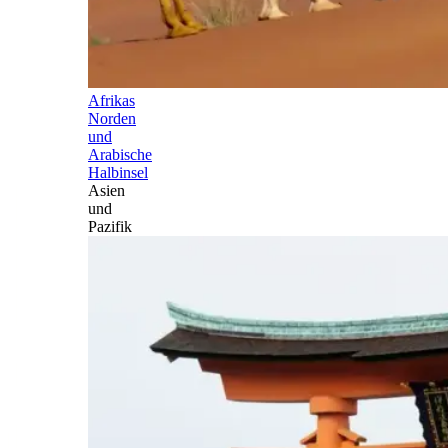
Afrikas
Norden
und
Arabische
Halbinsel
Asien
und
Pazifik