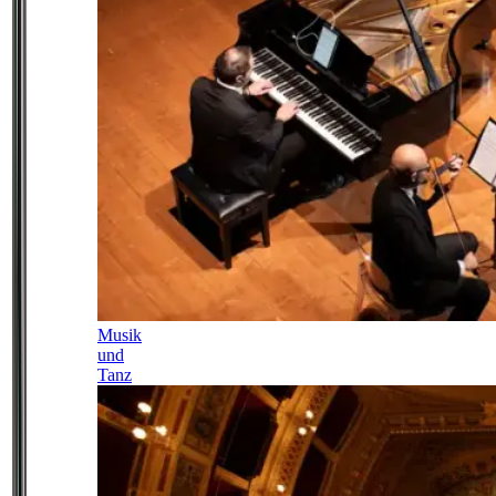
Musik
und
Tanz