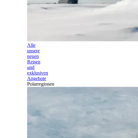
Alle
unsere
neuen
Reisen
und
exklusiven
Angebote
Polarregionen