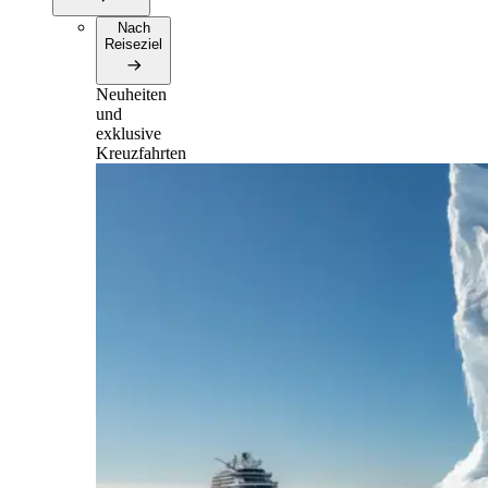
Nach
Reiseziel
Neuheiten
und
exklusive
Kreuzfahrten