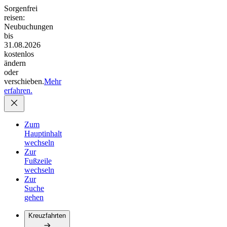
Sorgenfrei
reisen:
Neubuchungen
bis
31.08.2026
kostenlos
ändern
oder
verschieben.
Mehr
erfahren.
Zum
Hauptinhalt
wechseln
Zur
Fußzeile
wechseln
Zur
Suche
gehen
Kreuzfahrten