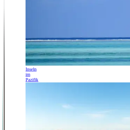
Inseln
im
Pazifik