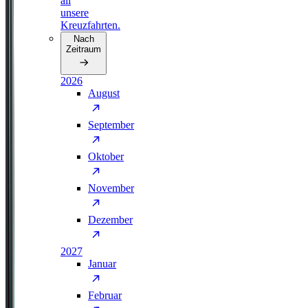
all
unsere
Kreuzfahrten.
Nach
Zeitraum
2026
August
September
Oktober
November
Dezember
2027
Januar
Februar