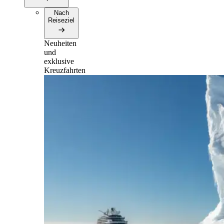
Nach
Reiseziel
Neuheiten
und
exklusive
Kreuzfahrten