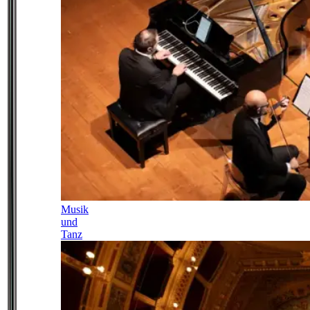
Musik
und
Tanz