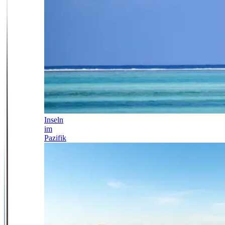
Inseln
im
Pazifik