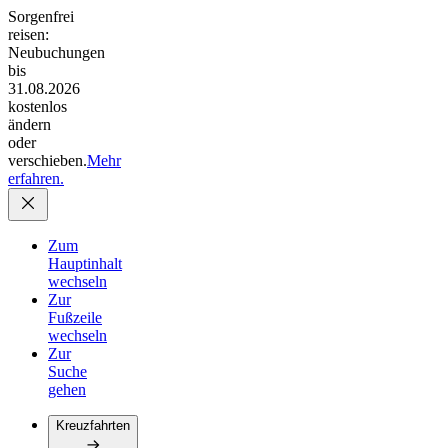
Sorgenfrei
reisen:
Neubuchungen
bis
31.08.2026
kostenlos
ändern
oder
verschieben.
Mehr
erfahren.
Zum
Hauptinhalt
wechseln
Zur
Fußzeile
wechseln
Zur
Suche
gehen
Kreuzfahrten