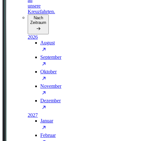
all
unsere
Kreuzfahrten.
Nach
Zeitraum
2026
August
September
Oktober
November
Dezember
2027
Januar
Februar