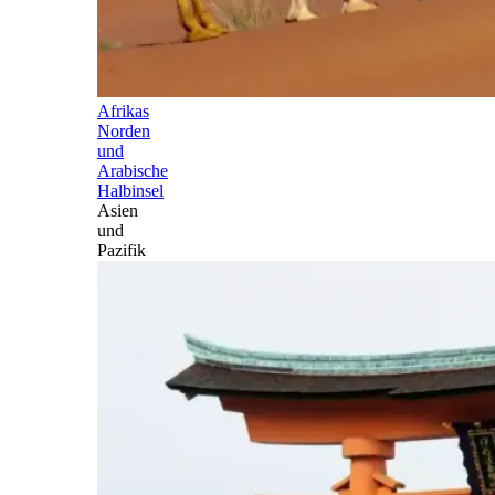
Afrikas
Norden
und
Arabische
Halbinsel
Asien
und
Pazifik