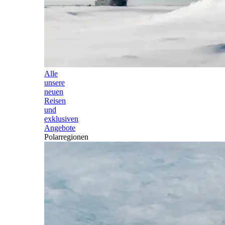
Alle
unsere
neuen
Reisen
und
exklusiven
Angebote
Polarregionen