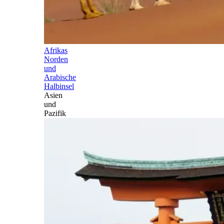
Afrikas
Norden
und
Arabische
Halbinsel
Asien
und
Pazifik