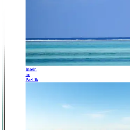
Inseln
im
Pazifik