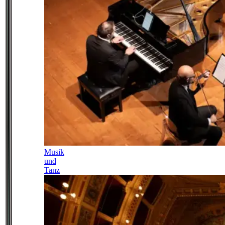
Musik
und
Tanz