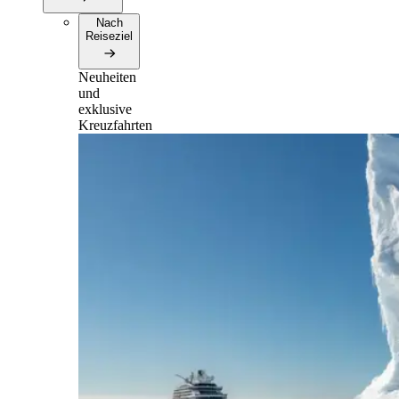
Nach
Reiseziel
Neuheiten
und
exklusive
Kreuzfahrten