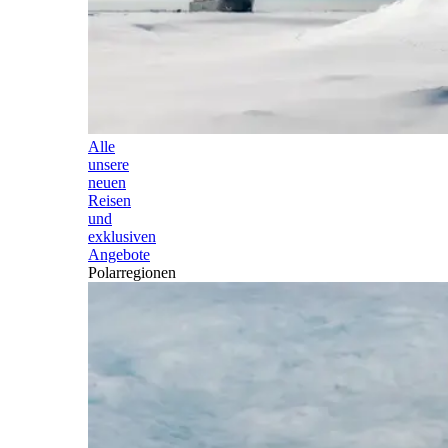
Alle
unsere
neuen
Reisen
und
exklusiven
Angebote
Polarregionen