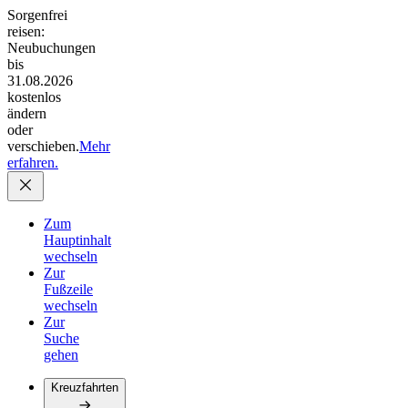
Sorgenfrei
reisen:
Neubuchungen
bis
31.08.2026
kostenlos
ändern
oder
verschieben.
Mehr
erfahren.
Zum
Hauptinhalt
wechseln
Zur
Fußzeile
wechseln
Zur
Suche
gehen
Kreuzfahrten