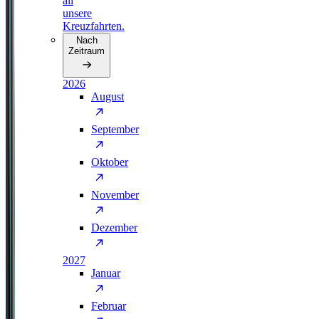
all
unsere
Kreuzfahrten.
Nach
Zeitraum
2026
August
September
Oktober
November
Dezember
2027
Januar
Februar