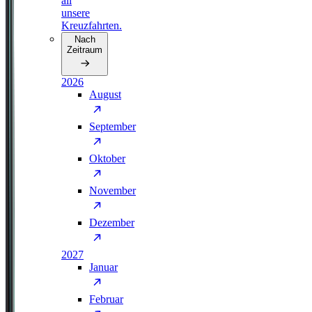
all
unsere
Kreuzfahrten.
Nach
Zeitraum
2026
August
September
Oktober
November
Dezember
2027
Januar
Februar