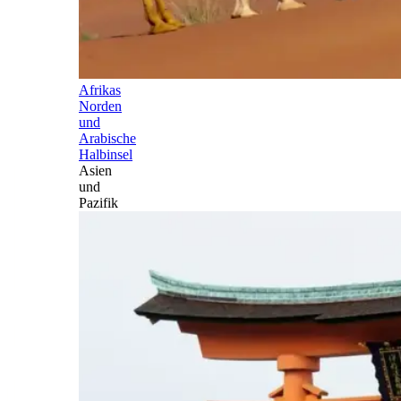
Afrikas
Norden
und
Arabische
Halbinsel
Asien
und
Pazifik