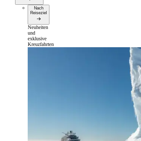
Nach
Reiseziel
Neuheiten
und
exklusive
Kreuzfahrten