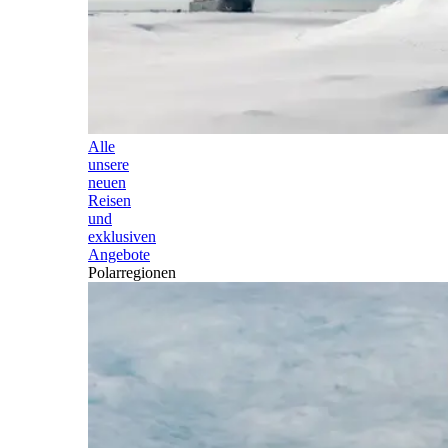
Alle
unsere
neuen
Reisen
und
exklusiven
Angebote
Polarregionen