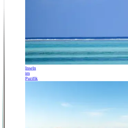
Inseln
im
Pazifik