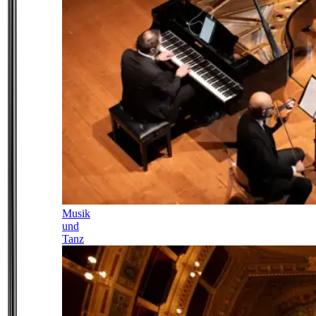
Musik
und
Tanz