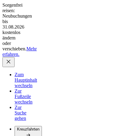
Sorgenfrei
reisen:
Neubuchungen
bis
31.08.2026
kostenlos
ändern
oder
verschieben.
Mehr
erfahren.
Zum
Hauptinhalt
wechseln
Zur
Fußzeile
wechseln
Zur
Suche
gehen
Kreuzfahrten