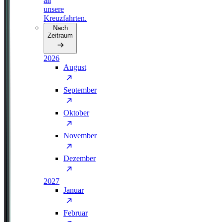
all
unsere
Kreuzfahrten.
Nach
Zeitraum
2026
August
September
Oktober
November
Dezember
2027
Januar
Februar