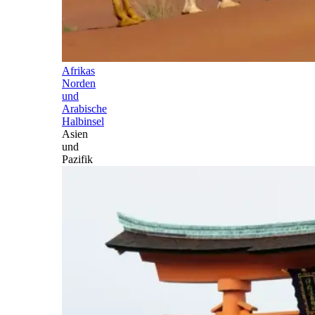
Afrikas
Norden
und
Arabische
Halbinsel
Asien
und
Pazifik