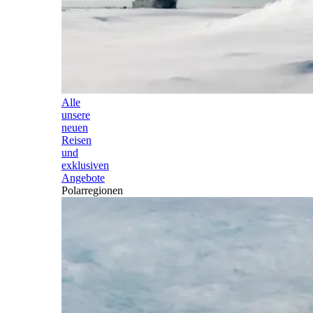
Alle
unsere
neuen
Reisen
und
exklusiven
Angebote
Polarregionen