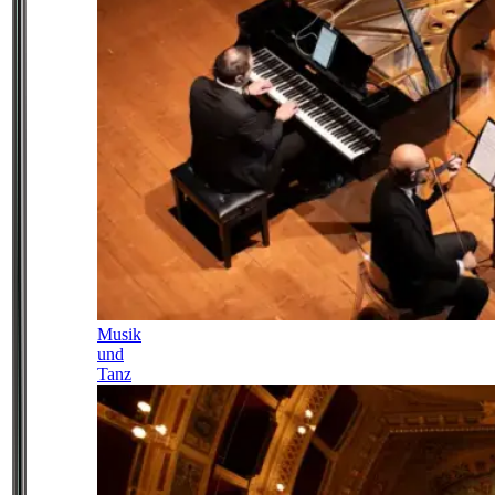
Musik
und
Tanz