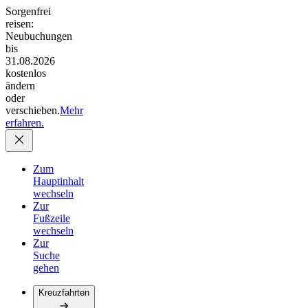
Sorgenfrei
reisen:
Neubuchungen
bis
31.08.2026
kostenlos
ändern
oder
verschieben.
Mehr
erfahren.
Zum
Hauptinhalt
wechseln
Zur
Fußzeile
wechseln
Zur
Suche
gehen
Kreuzfahrten