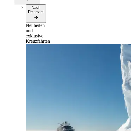
Nach
Reiseziel
Neuheiten
und
exklusive
Kreuzfahrten