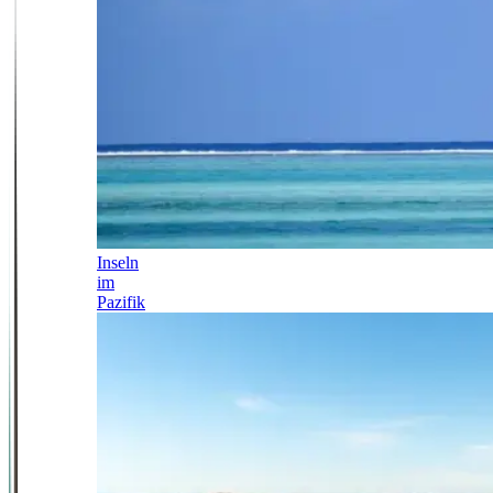
Inseln
im
Pazifik