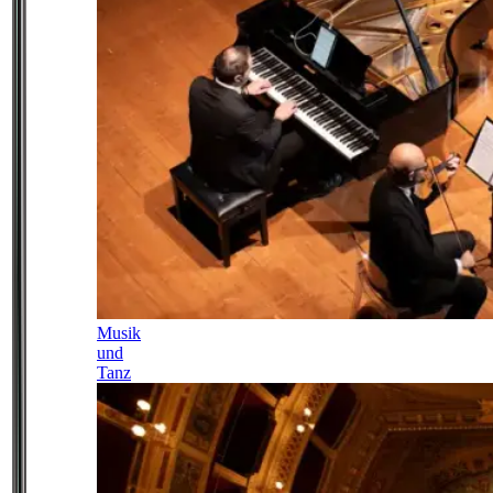
Musik
und
Tanz