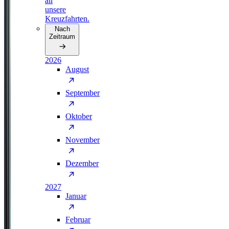
all
unsere
Kreuzfahrten.
Nach
Zeitraum
2026
August
September
Oktober
November
Dezember
2027
Januar
Februar