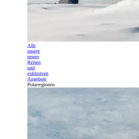
Alle
unsere
neuen
Reisen
und
exklusiven
Angebote
Polarregionen