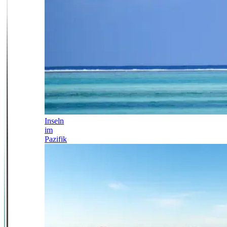
Inseln
im
Pazifik