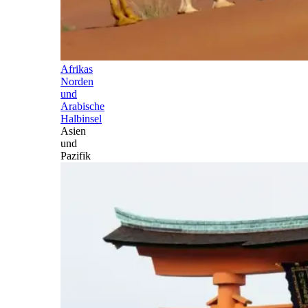
Afrikas
Norden
und
Arabische
Halbinsel
Asien
und
Pazifik