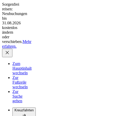
Sorgenfrei
reisen:
Neubuchungen
bis
31.08.2026
kostenlos
ändern
oder
verschieben.
Mehr
erfahren.
Zum
Hauptinhalt
wechseln
Zur
Fußzeile
wechseln
Zur
Suche
gehen
Kreuzfahrten