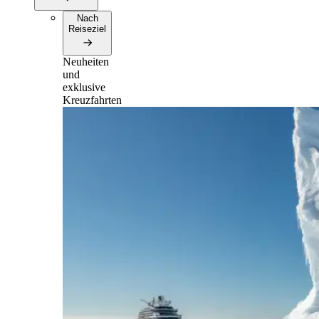
Nach
Reiseziel
Neuheiten
und
exklusive
Kreuzfahrten