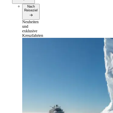
Nach
Reiseziel
Neuheiten
und
exklusive
Kreuzfahrten