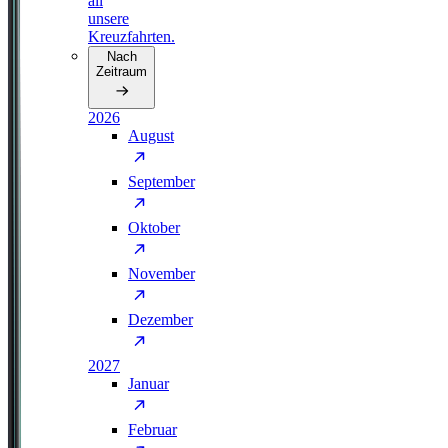
all
unsere
Kreuzfahrten.
Nach
Zeitraum
2026
August
September
Oktober
November
Dezember
2027
Januar
Februar