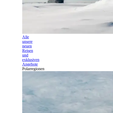
Alle
unsere
neuen
Reisen
und
exklusiven
Angebote
Polarregionen