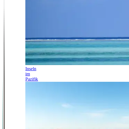
Inseln
im
Pazifik