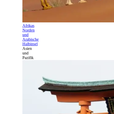
Afrikas
Norden
und
Arabische
Halbinsel
Asien
und
Pazifik