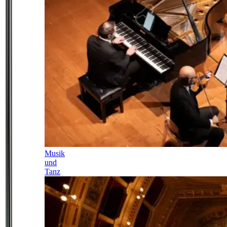
Musik
und
Tanz