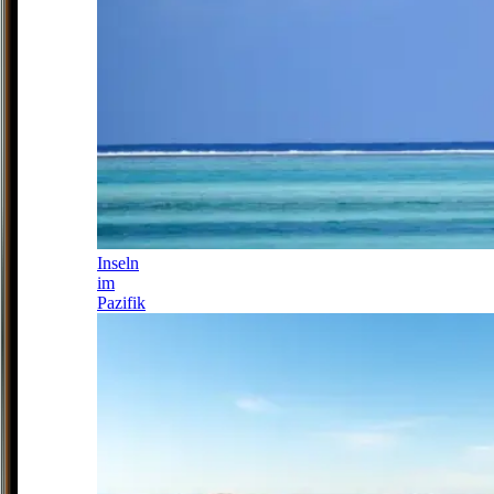
Inseln
im
Pazifik