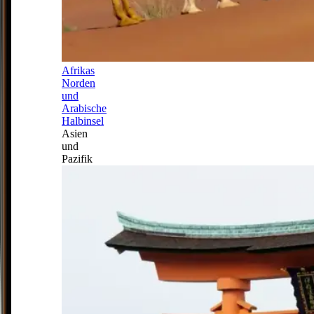
Afrikas
Norden
und
Arabische
Halbinsel
Asien
und
Pazifik