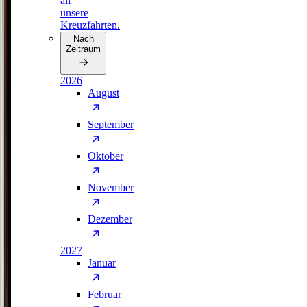
all
unsere
Kreuzfahrten.
Nach
Zeitraum
2026
August
September
Oktober
November
Dezember
2027
Januar
Februar