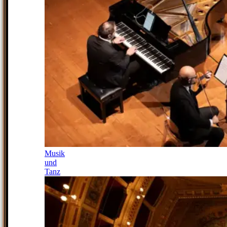
Musik
und
Tanz