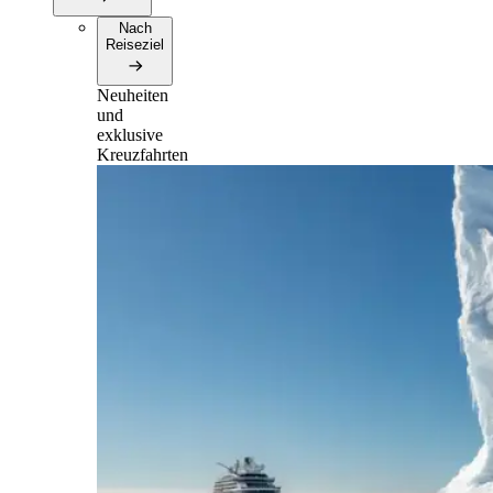
Nach
Reiseziel
Neuheiten
und
exklusive
Kreuzfahrten