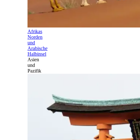
Afrikas
Norden
und
Arabische
Halbinsel
Asien
und
Pazifik