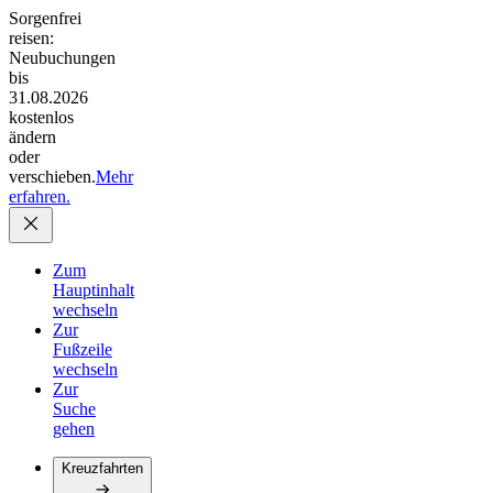
Sorgenfrei
reisen:
Neubuchungen
bis
31.08.2026
kostenlos
ändern
oder
verschieben.
Mehr
erfahren.
Zum
Hauptinhalt
wechseln
Zur
Fußzeile
wechseln
Zur
Suche
gehen
Kreuzfahrten