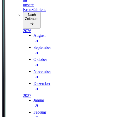
all
unsere
Kreuzfahrten.
Nach
Zeitraum
2026
August
September
Oktober
November
Dezember
2027
Januar
Februar