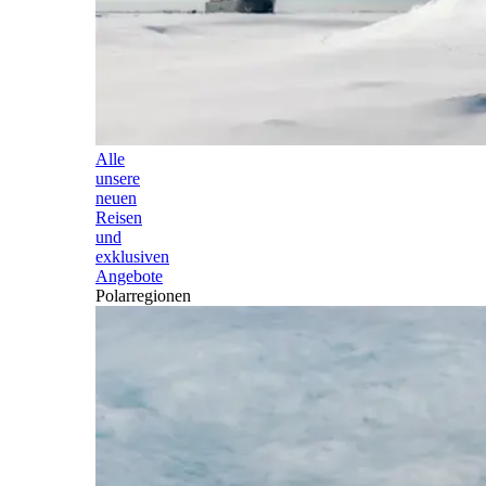
Alle
unsere
neuen
Reisen
und
exklusiven
Angebote
Polarregionen