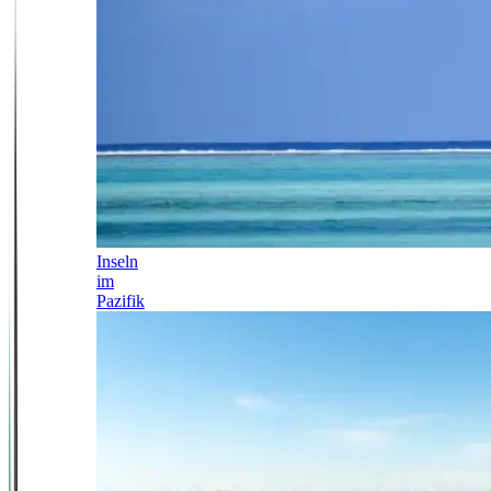
Inseln
im
Pazifik