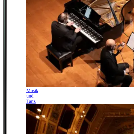
Musik
und
Tanz