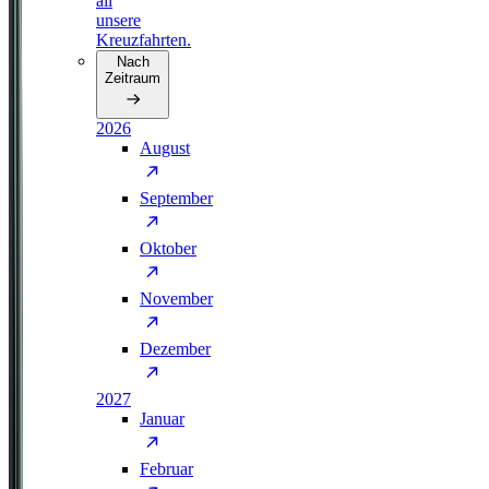
all
unsere
Kreuzfahrten.
Nach
Zeitraum
2026
August
September
Oktober
November
Dezember
2027
Januar
Februar