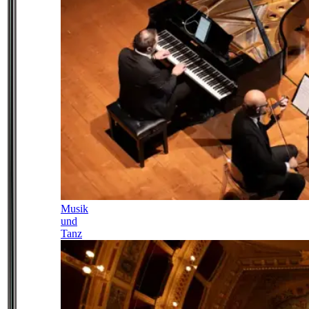
Musik
und
Tanz