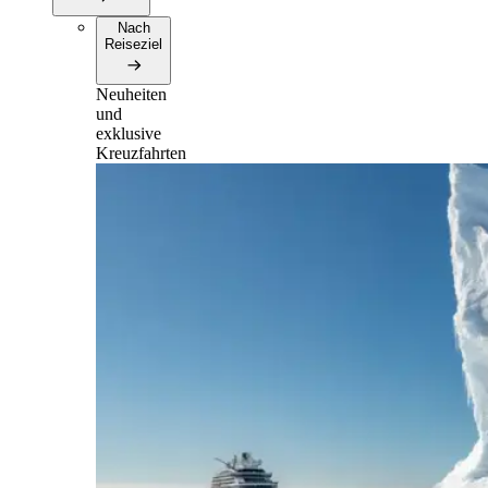
Nach
Reiseziel
Neuheiten
und
exklusive
Kreuzfahrten