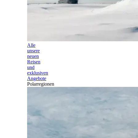
Alle
unsere
neuen
Reisen
und
exklusiven
Angebote
Polarregionen