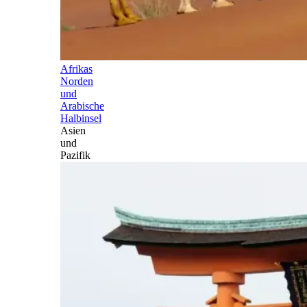
Afrikas
Norden
und
Arabische
Halbinsel
Asien
und
Pazifik