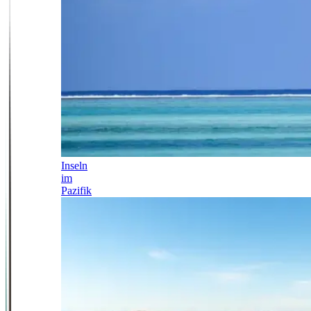
Inseln
im
Pazifik