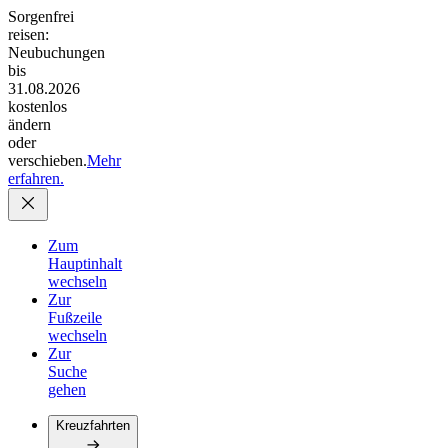
Sorgenfrei
reisen:
Neubuchungen
bis
31.08.2026
kostenlos
ändern
oder
verschieben.
Mehr
erfahren.
Zum
Hauptinhalt
wechseln
Zur
Fußzeile
wechseln
Zur
Suche
gehen
Kreuzfahrten