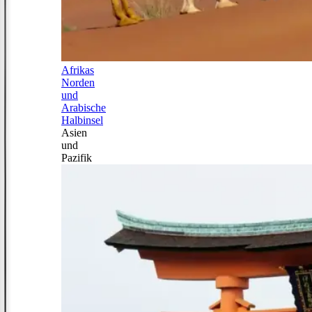
Afrikas
Norden
und
Arabische
Halbinsel
Asien
und
Pazifik