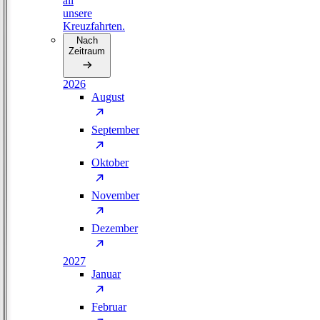
all
unsere
Kreuzfahrten.
Nach
Zeitraum
2026
August
September
Oktober
November
Dezember
2027
Januar
Februar