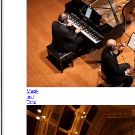
Musik
und
Tanz