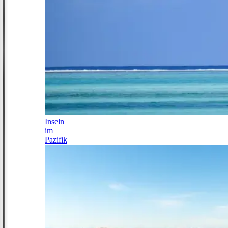
Inseln
im
Pazifik