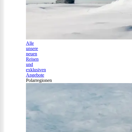
Alle
unsere
neuen
Reisen
und
exklusiven
Angebote
Polarregionen