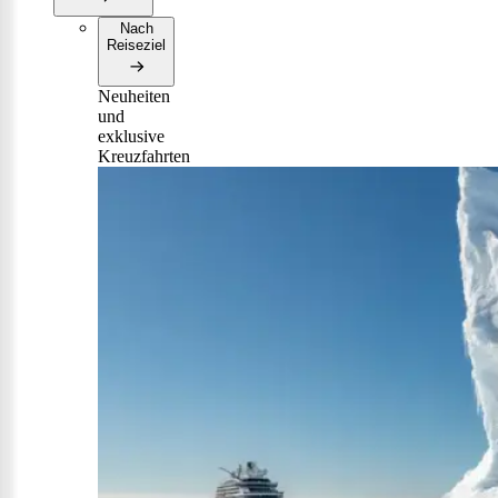
Nach
Reiseziel
Neuheiten
und
exklusive
Kreuzfahrten