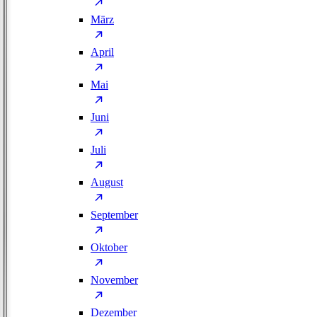
März
April
Mai
Juni
Juli
August
September
Oktober
November
Dezember