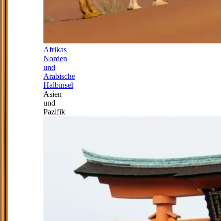
Afrikas
Norden
und
Arabische
Halbinsel
Asien
und
Pazifik