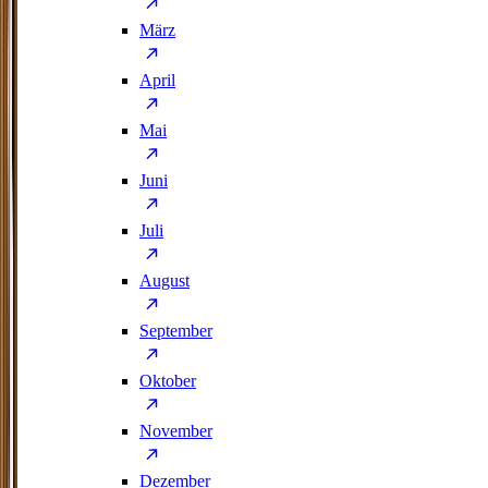
März
April
Mai
Juni
Juli
August
September
Oktober
November
Dezember