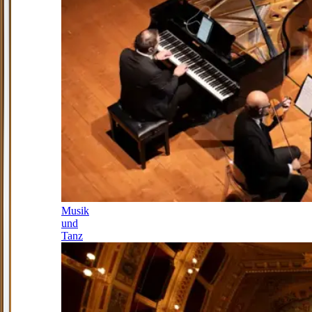
Musik
und
Tanz