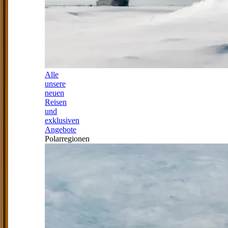
Alle
unsere
neuen
Reisen
und
exklusiven
Angebote
Polarregionen