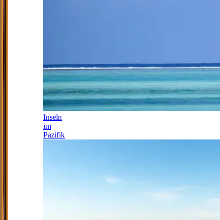
Inseln
im
Pazifik