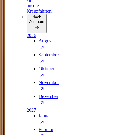
all
unsere
Kreuzfahrten.
Nach
Zeitraum
2026
August
September
Oktober
November
Dezember
2027
Januar
Februar