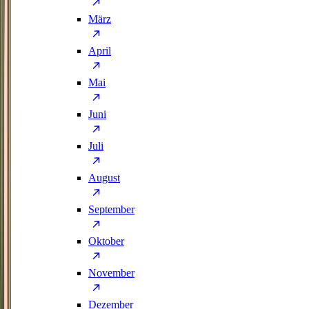
März
April
Mai
Juni
Juli
August
September
Oktober
November
Dezember