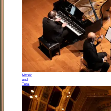
Musik
und
Tanz