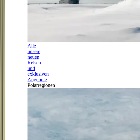
Alle
unsere
neuen
Reisen
und
exklusiven
Angebote
Polarregionen