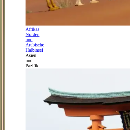
Afrikas
Norden
und
Arabische
Halbinsel
Asien
und
Pazifik