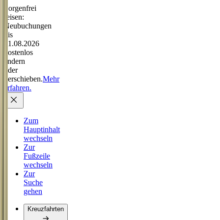
Sorgenfrei
reisen:
Neubuchungen
bis
31.08.2026
kostenlos
ändern
oder
verschieben.
Mehr
erfahren.
Zum
Hauptinhalt
wechseln
Zur
Fußzeile
wechseln
Zur
Suche
gehen
Kreuzfahrten