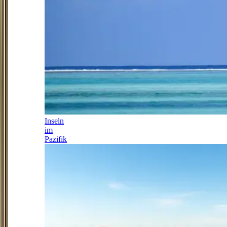
Inseln
im
Pazifik