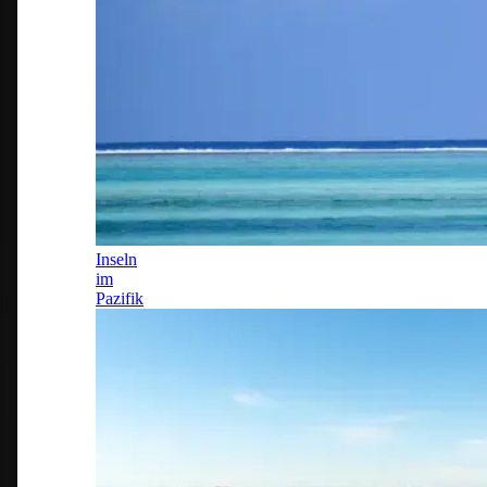
Inseln
im
Pazifik