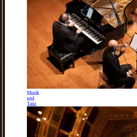
Musik
und
Tanz