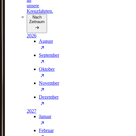
all
unsere
Kreuzfahrten.
Nach
Zeitraum
2026
August
September
Oktober
November
Dezember
2027
Januar
Februar