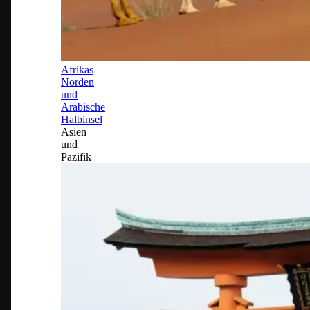
Afrikas
Norden
und
Arabische
Halbinsel
Asien
und
Pazifik