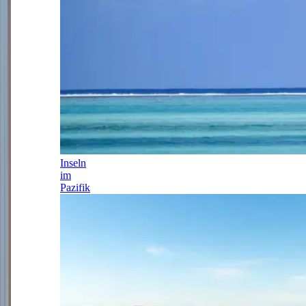
Inseln
im
Pazifik