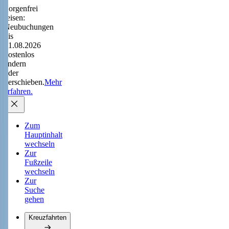
Sorgenfrei
reisen:
Neubuchungen
bis
31.08.2026
kostenlos
ändern
oder
verschieben.
Mehr
erfahren.
Zum
Hauptinhalt
wechseln
Zur
Fußzeile
wechseln
Zur
Suche
gehen
Kreuzfahrten