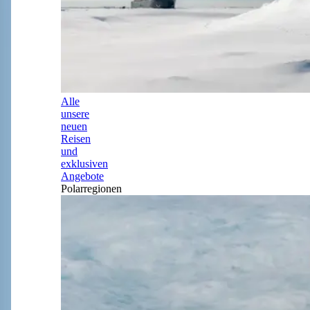
Alle
unsere
neuen
Reisen
und
exklusiven
Angebote
Polarregionen