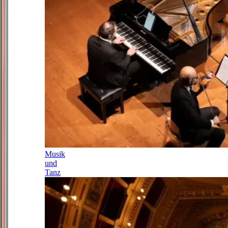
Musik
und
Tanz