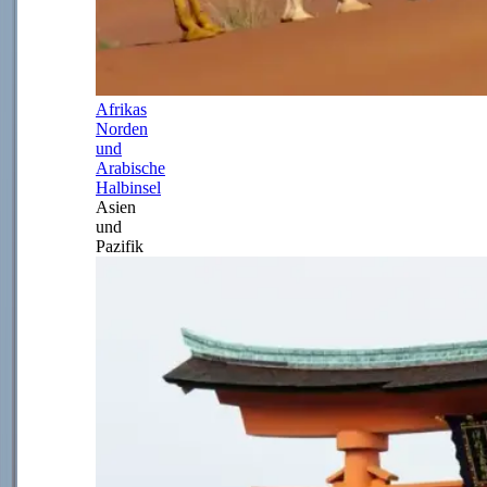
Afrikas
Norden
und
Arabische
Halbinsel
Asien
und
Pazifik