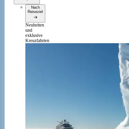
Nach
Reiseziel
Neuheiten
und
exklusive
Kreuzfahrten