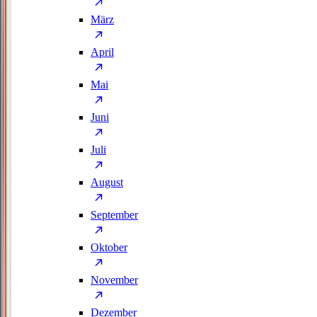
März
April
Mai
Juni
Juli
August
September
Oktober
November
Dezember