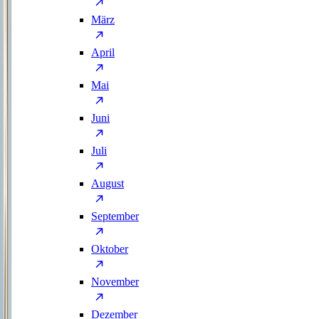
März
April
Mai
Juni
Juli
August
September
Oktober
November
Dezember