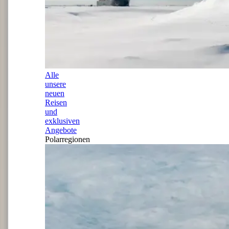
Alle
unsere
neuen
Reisen
und
exklusiven
Angebote
Polarregionen