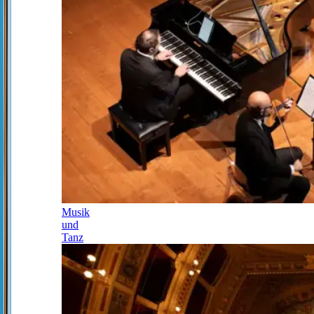
Musik
und
Tanz