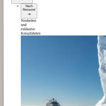
Nach
Reiseziel
Neuheiten
und
exklusive
Kreuzfahrten