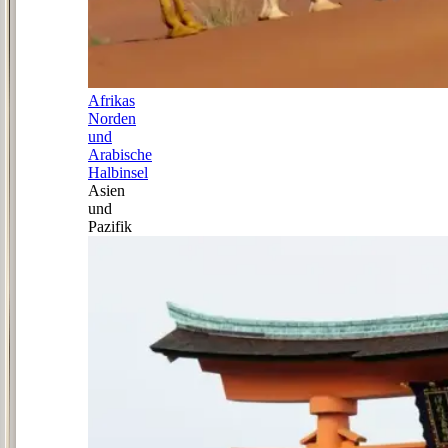
Afrikas
Norden
und
Arabische
Halbinsel
Asien
und
Pazifik