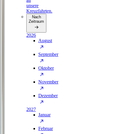
all
unsere
Kreuzfahrten.
Nach
Zeitraum
2026
August
September
Oktober
November
Dezember
2027
Januar
Februar