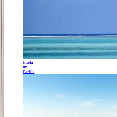
Inseln
im
Pazifik