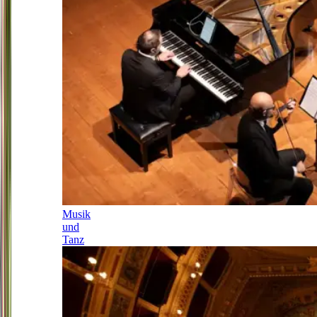
Musik
und
Tanz