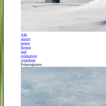
Alle
unsere
neuen
Reisen
und
exklusiven
Angebote
Polarregionen