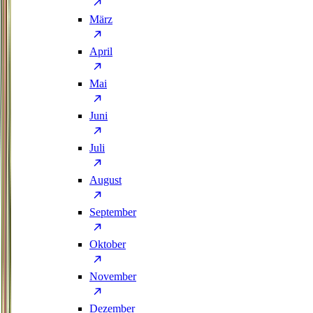
März
April
Mai
Juni
Juli
August
September
Oktober
November
Dezember