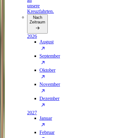
all
unsere
Kreuzfahrten.
Nach
Zeitraum
2026
August
September
Oktober
November
Dezember
2027
Januar
Februar