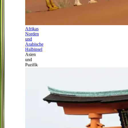
Afrikas
Norden
und
Arabische
Halbinsel
Asien
und
Pazifik