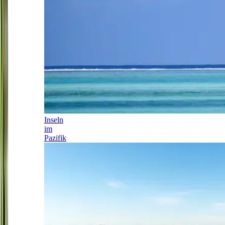
Inseln
im
Pazifik