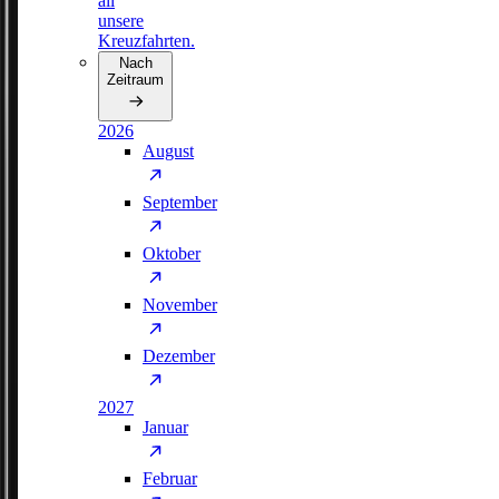
all
unsere
Kreuzfahrten.
Nach
Zeitraum
2026
August
September
Oktober
November
Dezember
2027
Januar
Februar