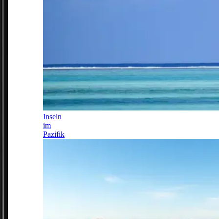
Inseln
im
Pazifik