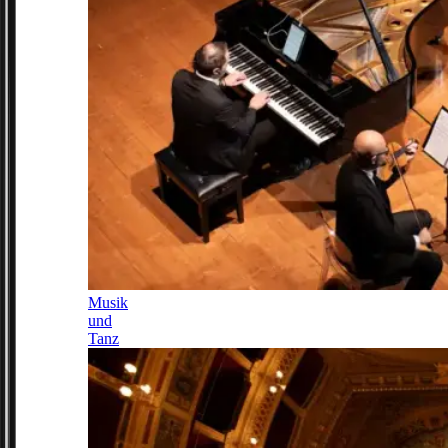
Musik
und
Tanz