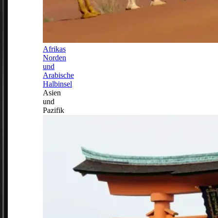
Afrikas
Norden
und
Arabische
Halbinsel
Asien
und
Pazifik