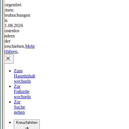
Sorgenfrei
reisen:
Neubuchungen
bis
31.08.2026
kostenlos
ändern
oder
verschieben.
Mehr
erfahren.
Zum
Hauptinhalt
wechseln
Zur
Fußzeile
wechseln
Zur
Suche
gehen
Kreuzfahrten