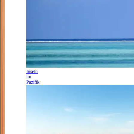
Inseln
im
Pazifik