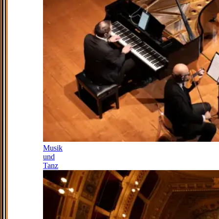
Musik
und
Tanz