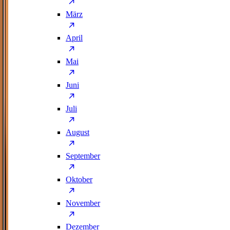
März
April
Mai
Juni
Juli
August
September
Oktober
November
Dezember