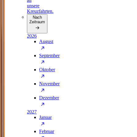
all
unsere
Kreuzfahrten.
Nach
Zeitraum
2026
August
September
Oktober
November
Dezember
2027
Januar
Februar