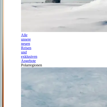
Alle
unsere
neuen
Reisen
und
exklusiven
Angebote
Polarregionen