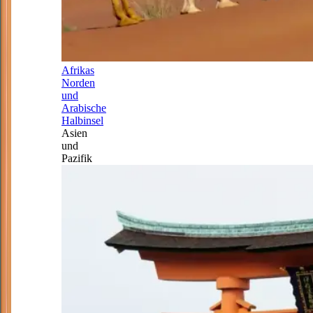
Afrikas
Norden
und
Arabische
Halbinsel
Asien
und
Pazifik