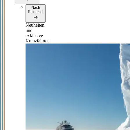
Nach
Reiseziel
Neuheiten
und
exklusive
Kreuzfahrten