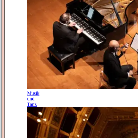
Musik
und
Tanz