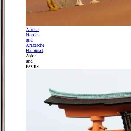
Afrikas
Norden
und
Arabische
Halbinsel
Asien
und
Pazifik