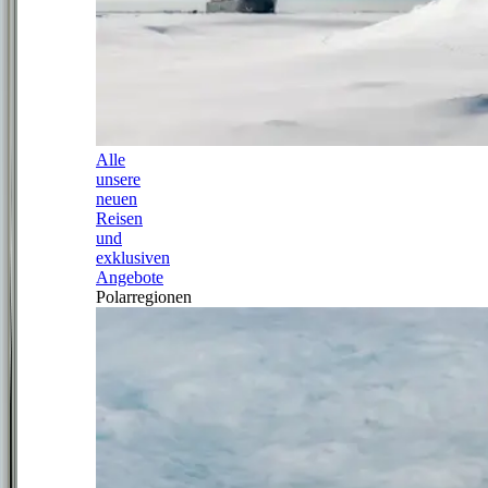
Alle
unsere
neuen
Reisen
und
exklusiven
Angebote
Polarregionen