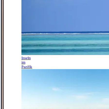
Inseln
im
Pazifik