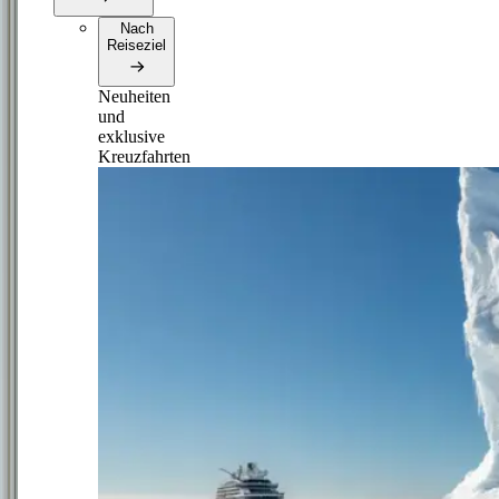
Nach
Reiseziel
Neuheiten
und
exklusive
Kreuzfahrten