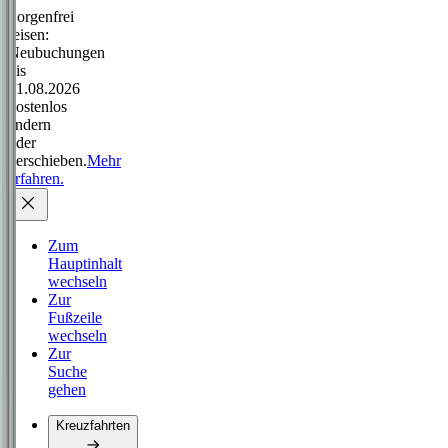
Sorgenfrei
reisen:
Neubuchungen
bis
31.08.2026
kostenlos
ändern
oder
verschieben.
Mehr
erfahren.
Zum
Hauptinhalt
wechseln
Zur
Fußzeile
wechseln
Zur
Suche
gehen
Kreuzfahrten