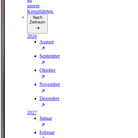
all
unsere
Kreuzfahrten.
Nach
Zeitraum
2026
August
September
Oktober
November
Dezember
2027
Januar
Februar