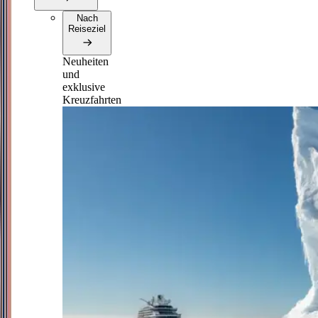
Nach
Reiseziel
Neuheiten
und
exklusive
Kreuzfahrten