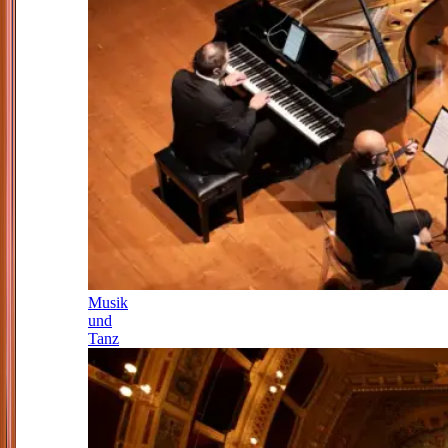
Musik
und
Tanz