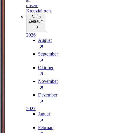
all
unsere
Kreuzfahrten.
Nach
Zeitraum
2026
August
September
Oktober
November
Dezember
2027
Januar
Februar