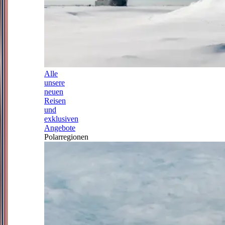
Alle
unsere
neuen
Reisen
und
exklusiven
Angebote
Polarregionen