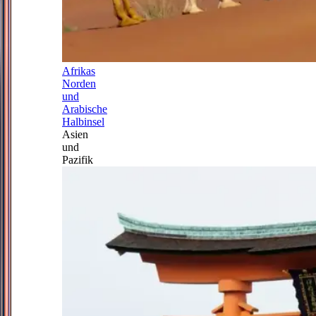
Afrikas
Norden
und
Arabische
Halbinsel
Asien
und
Pazifik