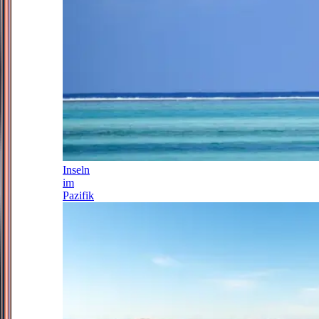
Inseln
im
Pazifik