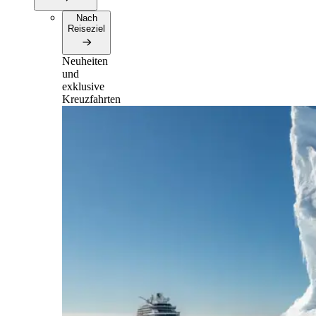
Nach
Reiseziel
Neuheiten
und
exklusive
Kreuzfahrten