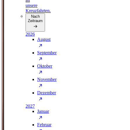
all
unsere
Kreuzfahrten.
Nach
Zeitraum
2026
August
September
Oktober
November
Dezember
2027
Januar
Februar