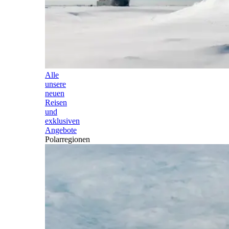
Alle
unsere
neuen
Reisen
und
exklusiven
Angebote
Polarregionen