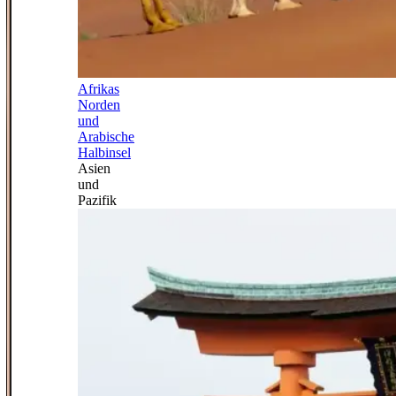
Afrikas
Norden
und
Arabische
Halbinsel
Asien
und
Pazifik