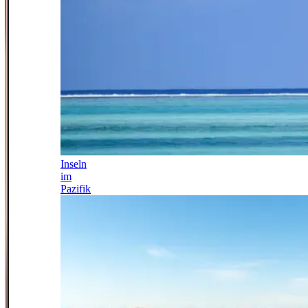
Inseln
im
Pazifik