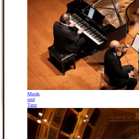
Musik
und
Tanz