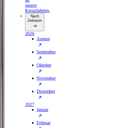
all
unsere
Kreuzfahrten.
Nach
Zeitraum
2026
August
September
Oktober
November
Dezember
2027
Januar
Februar