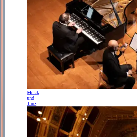
Musik
und
Tanz