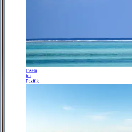
Inseln
im
Pazifik