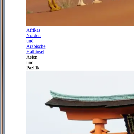
Afrikas
Norden
und
Arabische
Halbinsel
Asien
und
Pazifik