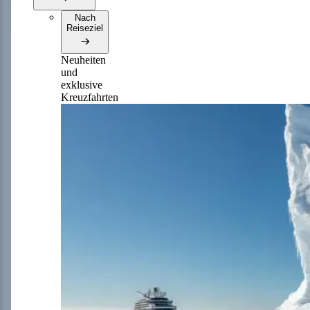
Nach
Reiseziel
Neuheiten
und
exklusive
Kreuzfahrten