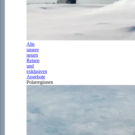
Alle
unsere
neuen
Reisen
und
exklusiven
Angebote
Polarregionen