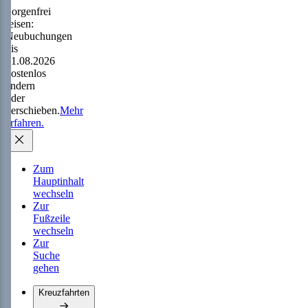
Sorgenfrei
reisen:
Neubuchungen
bis
31.08.2026
kostenlos
ändern
oder
verschieben.
Mehr
erfahren.
Zum
Hauptinhalt
wechseln
Zur
Fußzeile
wechseln
Zur
Suche
gehen
Kreuzfahrten