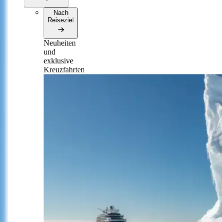
Nach
Reiseziel
Neuheiten
und
exklusive
Kreuzfahrten