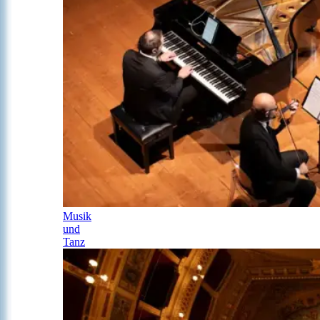
Musik
und
Tanz