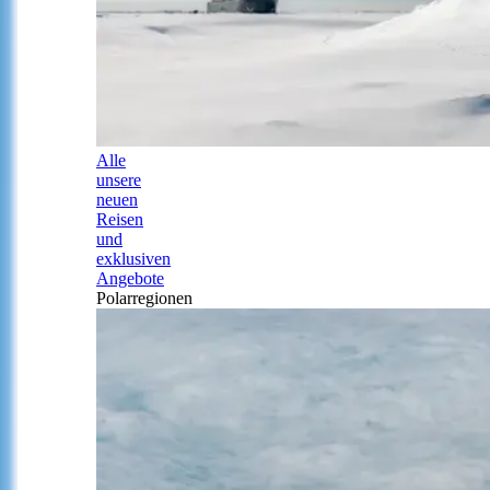
Alle
unsere
neuen
Reisen
und
exklusiven
Angebote
Polarregionen