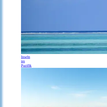
Inseln
im
Pazifik