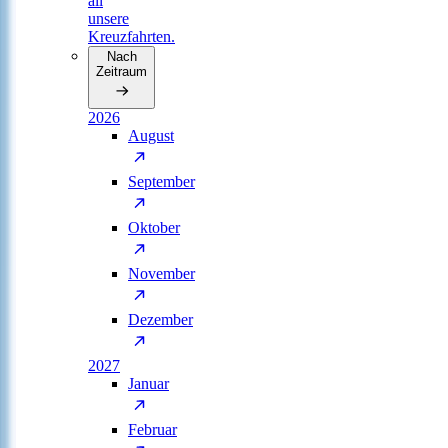
all
unsere
Kreuzfahrten.
Nach
Zeitraum
2026
August
September
Oktober
November
Dezember
2027
Januar
Februar