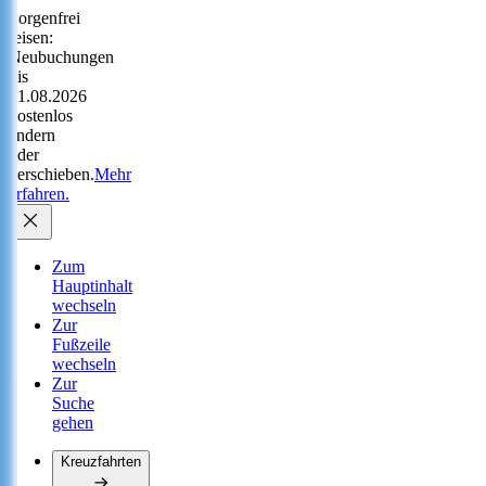
Sorgenfrei
reisen:
Neubuchungen
bis
31.08.2026
kostenlos
ändern
oder
verschieben.
Mehr
erfahren.
Zum
Hauptinhalt
wechseln
Zur
Fußzeile
wechseln
Zur
Suche
gehen
Kreuzfahrten