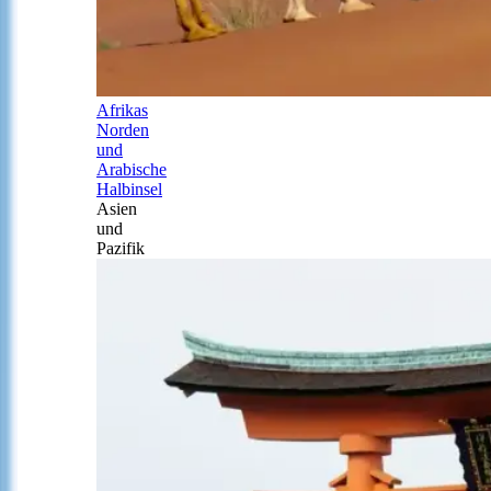
Afrikas
Norden
und
Arabische
Halbinsel
Asien
und
Pazifik