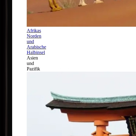
Afrikas
Norden
und
Arabische
Halbinsel
Asien
und
Pazifik