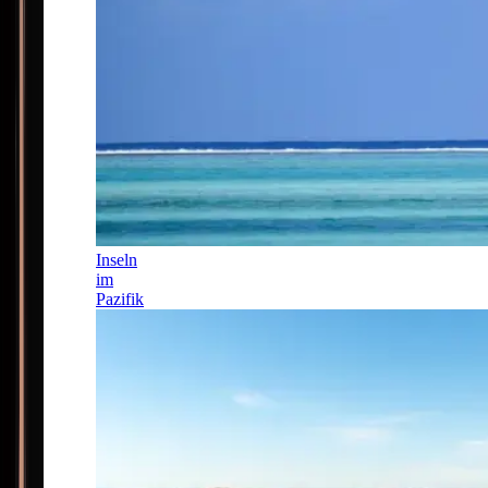
Inseln
im
Pazifik