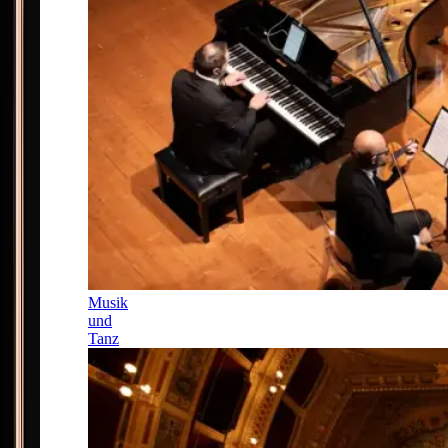
Musik
und
Tanz