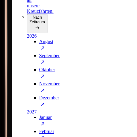
all
unsere
Kreuzfahrten.
Nach
Zeitraum
2026
August
September
Oktober
November
Dezember
2027
Januar
Februar