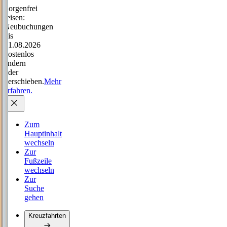
Sorgenfrei
reisen:
Neubuchungen
bis
31.08.2026
kostenlos
ändern
oder
verschieben.
Mehr
erfahren.
Zum
Hauptinhalt
wechseln
Zur
Fußzeile
wechseln
Zur
Suche
gehen
Kreuzfahrten