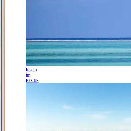
Inseln
im
Pazifik