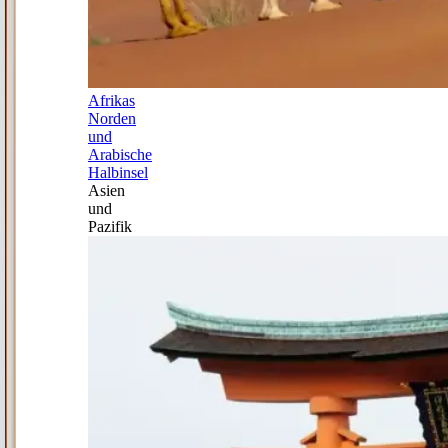
Afrikas
Norden
und
Arabische
Halbinsel
Asien
und
Pazifik