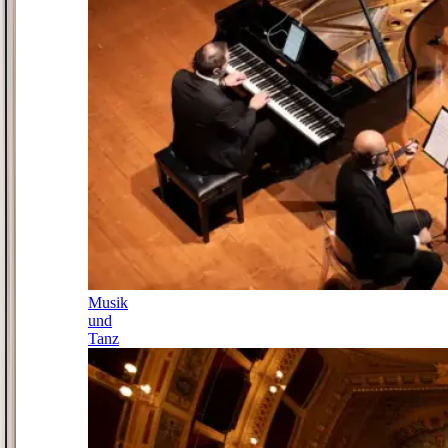
Musik
und
Tanz