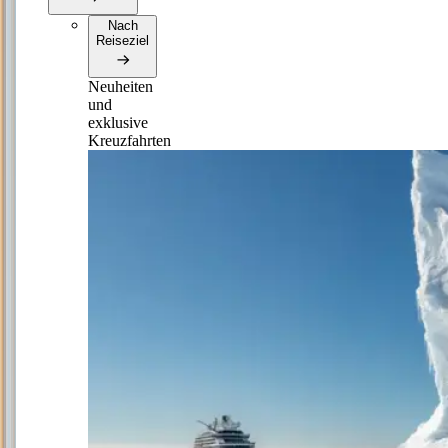
Nach
Reiseziel
Neuheiten
und
exklusive
Kreuzfahrten