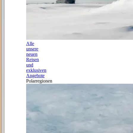
Alle
unsere
neuen
Reisen
und
exklusiven
Angebote
Polarregionen