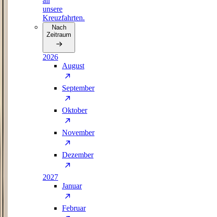
all
unsere
Kreuzfahrten.
Nach
Zeitraum
2026
August
September
Oktober
November
Dezember
2027
Januar
Februar