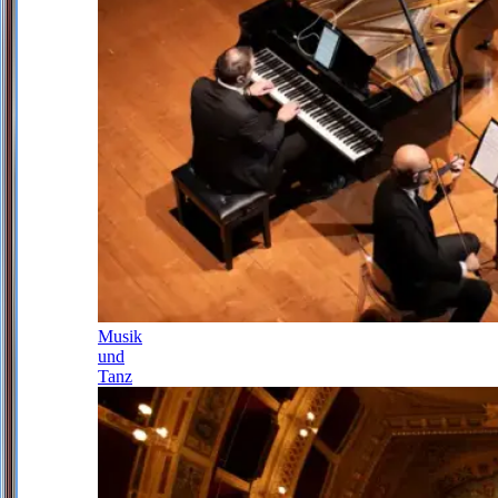
Musik
und
Tanz