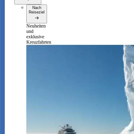
Nach
Reiseziel
Neuheiten
und
exklusive
Kreuzfahrten