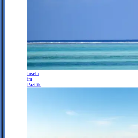
Inseln
im
Pazifik