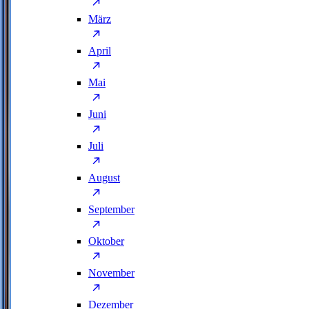
März
April
Mai
Juni
Juli
August
September
Oktober
November
Dezember