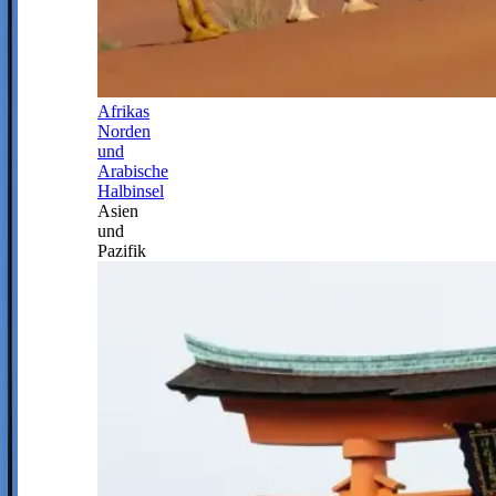
Afrikas
Norden
und
Arabische
Halbinsel
Asien
und
Pazifik