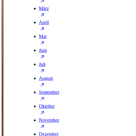
März
April
Mai
Juni
Juli
August
September
Oktober
November
Dezember