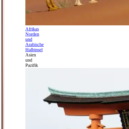
Afrikas
Norden
und
Arabische
Halbinsel
Asien
und
Pazifik