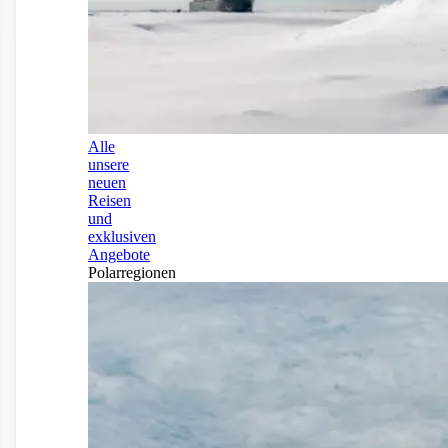
Alle
unsere
neuen
Reisen
und
exklusiven
Angebote
Polarregionen