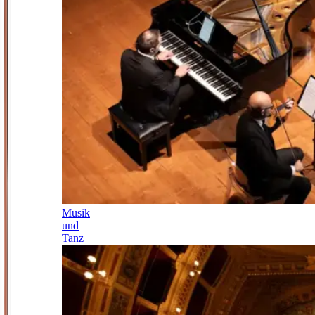
Musik
und
Tanz