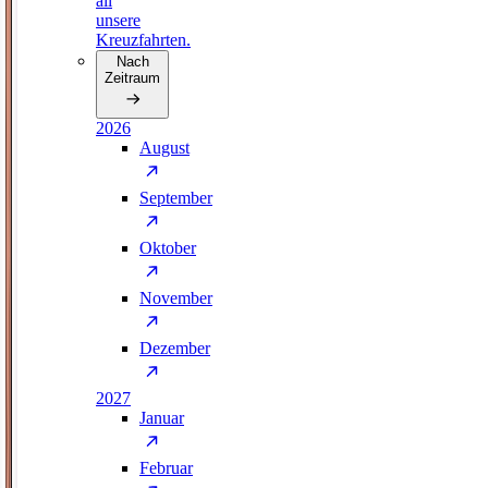
all
unsere
Kreuzfahrten.
Nach
Zeitraum
2026
August
September
Oktober
November
Dezember
2027
Januar
Februar