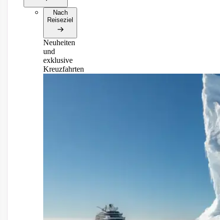
Nach
Reiseziel
Neuheiten
und
exklusive
Kreuzfahrten