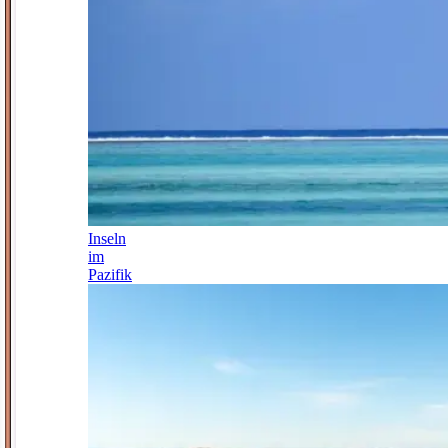
Inseln
im
Pazifik