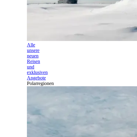
Alle
unsere
neuen
Reisen
und
exklusiven
Angebote
Polarregionen