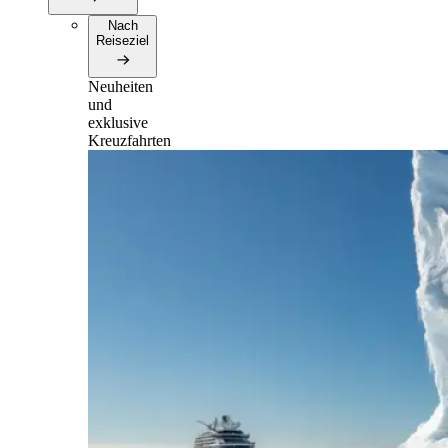
Nach
Reiseziel
Neuheiten
und
exklusive
Kreuzfahrten