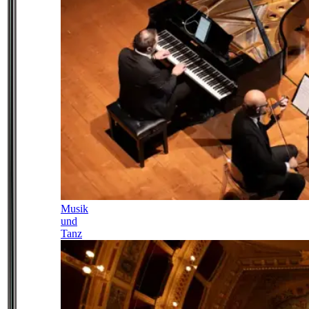
Musik
und
Tanz