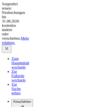
Sorgenfrei
reisen:
Neubuchungen
bis
31.08.2026
kostenlos
ändern
oder
verschieben.
Mehr
erfahren.
Zum
Hauptinhalt
wechseln
Zur
Fußzeile
wechseln
Zur
Suche
gehen
Kreuzfahrten