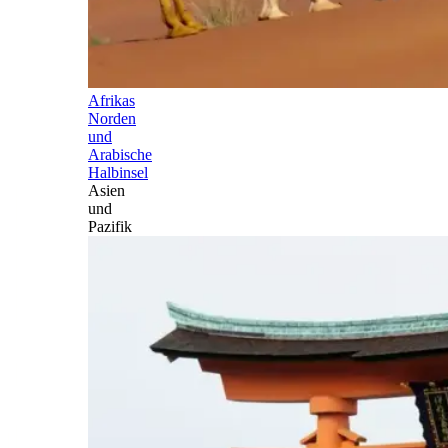
Afrikas
Norden
und
Arabische
Halbinsel
Asien
und
Pazifik