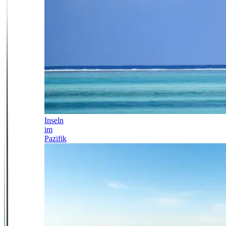
Inseln
im
Pazifik