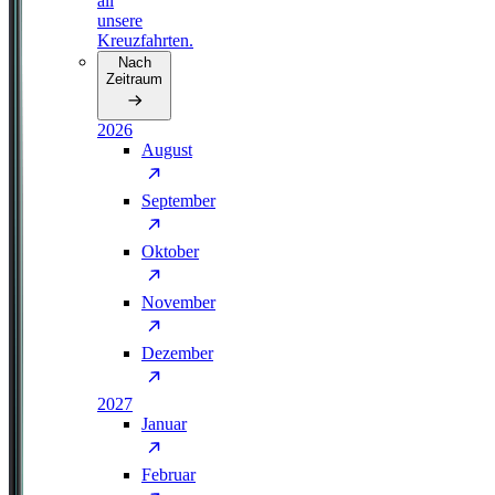
all
unsere
Kreuzfahrten.
Nach
Zeitraum
2026
August
September
Oktober
November
Dezember
2027
Januar
Februar