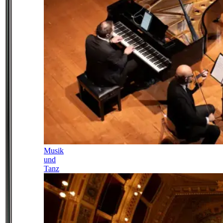
Musik
und
Tanz