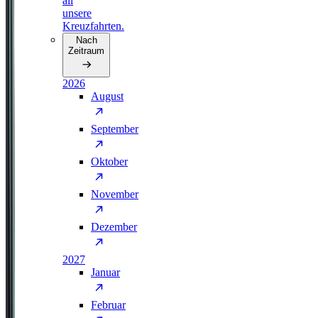
all
unsere
Kreuzfahrten.
Nach
Zeitraum
2026
August
September
Oktober
November
Dezember
2027
Januar
Februar