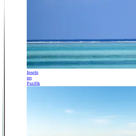
Inseln
im
Pazifik