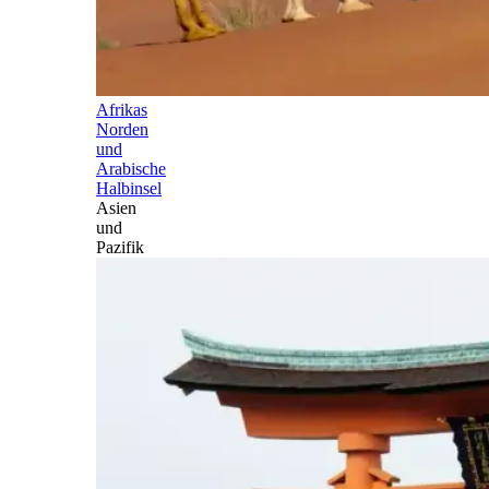
Afrikas
Norden
und
Arabische
Halbinsel
Asien
und
Pazifik