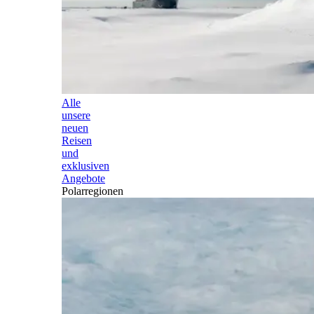
Alle
unsere
neuen
Reisen
und
exklusiven
Angebote
Polarregionen