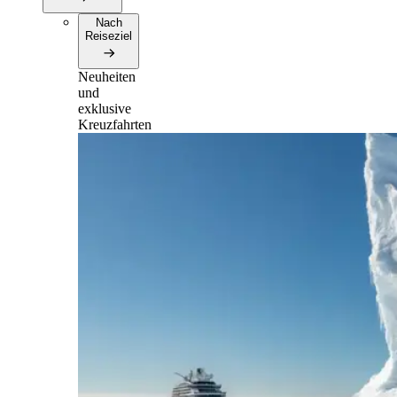
Nach
Reiseziel
Neuheiten
und
exklusive
Kreuzfahrten