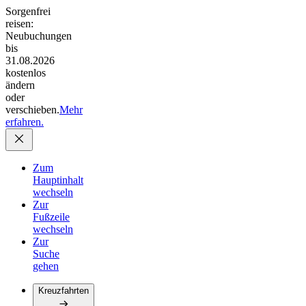
Sorgenfrei
reisen:
Neubuchungen
bis
31.08.2026
kostenlos
ändern
oder
verschieben.
Mehr
erfahren.
Zum
Hauptinhalt
wechseln
Zur
Fußzeile
wechseln
Zur
Suche
gehen
Kreuzfahrten