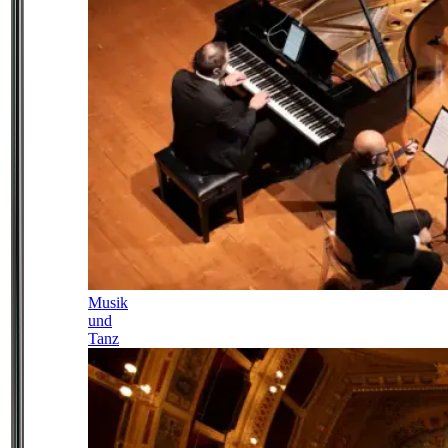
Musik
und
Tanz