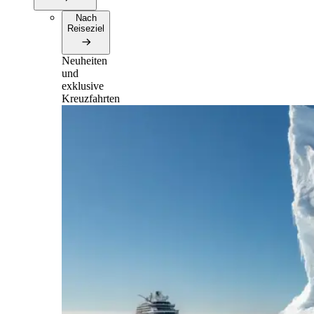
Nach
Reiseziel
Neuheiten
und
exklusive
Kreuzfahrten