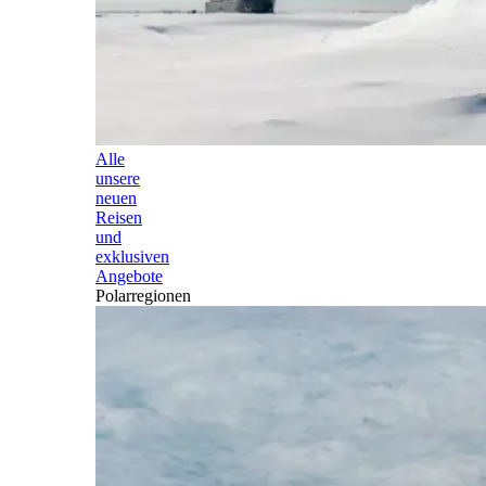
Alle
unsere
neuen
Reisen
und
exklusiven
Angebote
Polarregionen