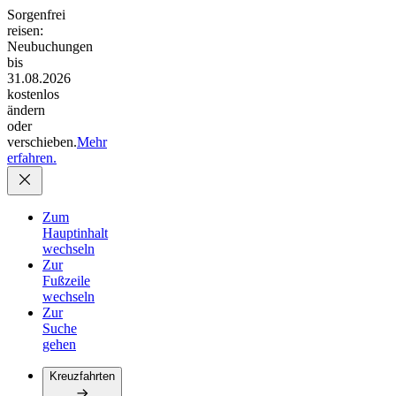
Sorgenfrei
reisen:
Neubuchungen
bis
31.08.2026
kostenlos
ändern
oder
verschieben.
Mehr
erfahren.
Zum
Hauptinhalt
wechseln
Zur
Fußzeile
wechseln
Zur
Suche
gehen
Kreuzfahrten