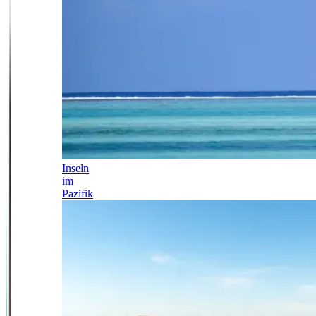
Inseln
im
Pazifik