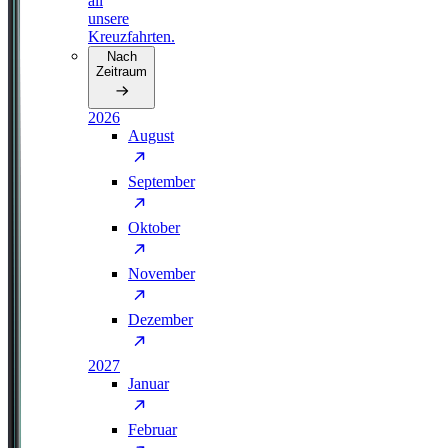
all
unsere
Kreuzfahrten.
Nach
Zeitraum
2026
August
September
Oktober
November
Dezember
2027
Januar
Februar