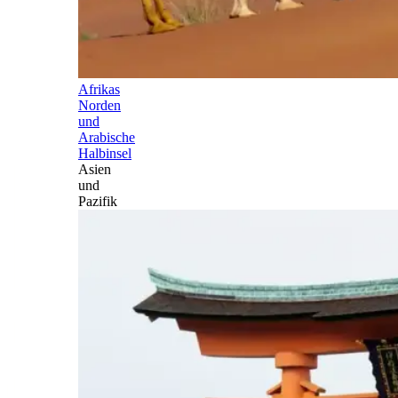
Afrikas
Norden
und
Arabische
Halbinsel
Asien
und
Pazifik