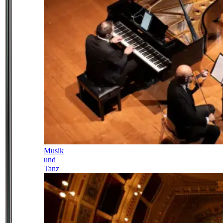
Musik
und
Tanz