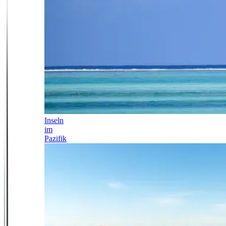
Inseln
im
Pazifik