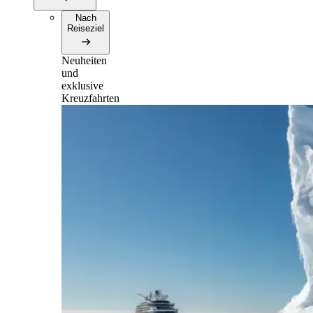
Nach
Reiseziel
Neuheiten
und
exklusive
Kreuzfahrten