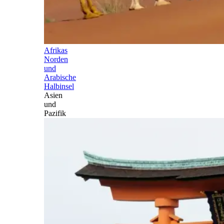
Afrikas
Norden
und
Arabische
Halbinsel
Asien
und
Pazifik