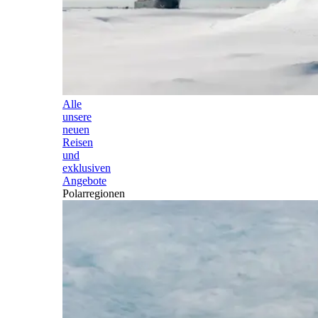
Alle
unsere
neuen
Reisen
und
exklusiven
Angebote
Polarregionen