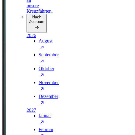
all
unsere
Kreuzfahrten.
Nach
Zeitraum
2026
August
September
Oktober
November
Dezember
2027
Januar
Februar