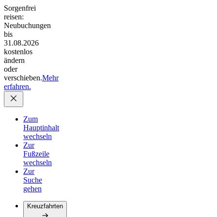
Sorgenfrei
reisen:
Neubuchungen
bis
31.08.2026
kostenlos
ändern
oder
verschieben.
Mehr
erfahren.
Zum
Hauptinhalt
wechseln
Zur
Fußzeile
wechseln
Zur
Suche
gehen
Kreuzfahrten