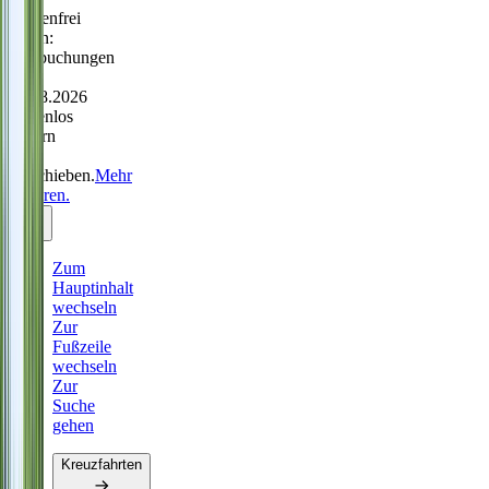
Sorgenfrei
reisen:
Neubuchungen
bis
31.08.2026
kostenlos
ändern
oder
verschieben.
Mehr
erfahren.
Zum
Hauptinhalt
wechseln
Zur
Fußzeile
wechseln
Zur
Suche
gehen
Kreuzfahrten