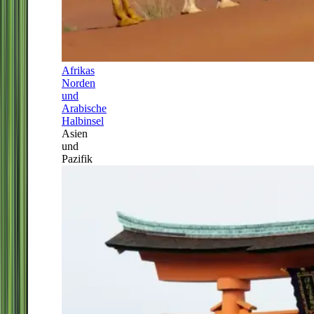
Afrikas
Norden
und
Arabische
Halbinsel
Asien
und
Pazifik