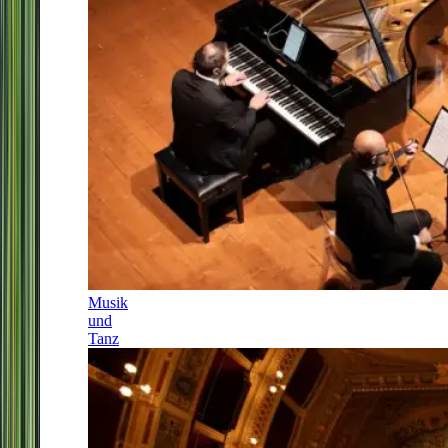
Musik
und
Tanz