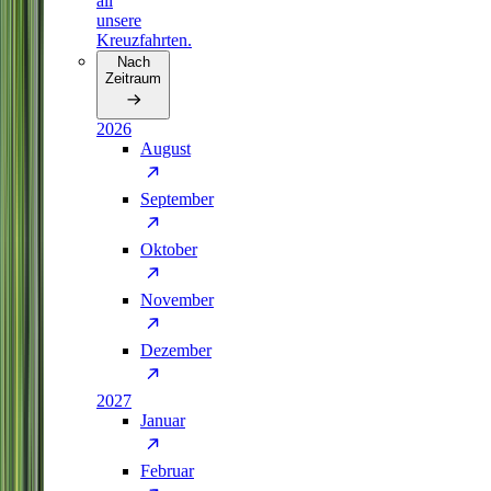
all
unsere
Kreuzfahrten.
Nach
Zeitraum
2026
August
September
Oktober
November
Dezember
2027
Januar
Februar