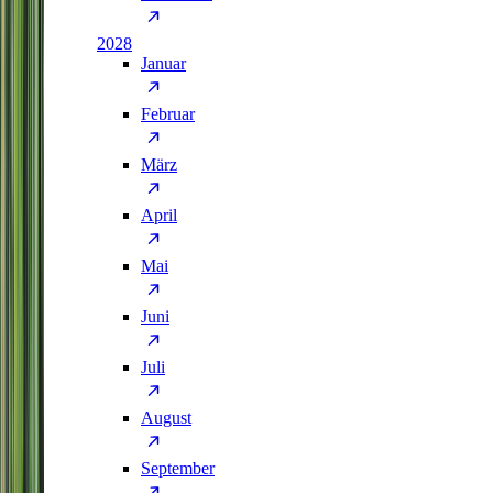
2028
Januar
Februar
März
April
Mai
Juni
Juli
August
September