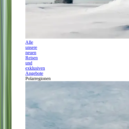
Alle
unsere
neuen
Reisen
und
exklusiven
Angebote
Polarregionen