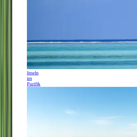
Inseln
im
Pazifik