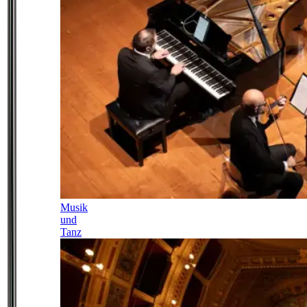
Musik
und
Tanz