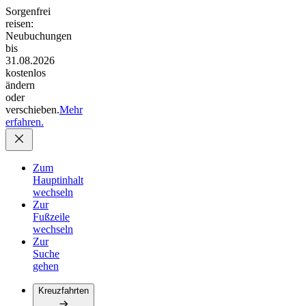
Sorgenfrei
reisen:
Neubuchungen
bis
31.08.2026
kostenlos
ändern
oder
verschieben.
Mehr
erfahren.
Zum
Hauptinhalt
wechseln
Zur
Fußzeile
wechseln
Zur
Suche
gehen
Kreuzfahrten