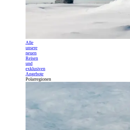
Alle
unsere
neuen
Reisen
und
exklusiven
Angebote
Polarregionen