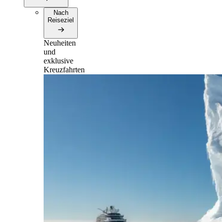
Nach
Reiseziel
Neuheiten
und
exklusive
Kreuzfahrten