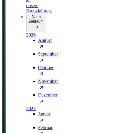
all
unsere
Kreuzfahrten.
Nach
Zeitraum
2026
August
September
Oktober
November
Dezember
2027
Januar
Februar