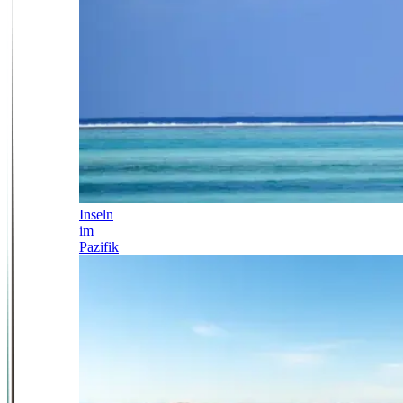
Inseln
im
Pazifik