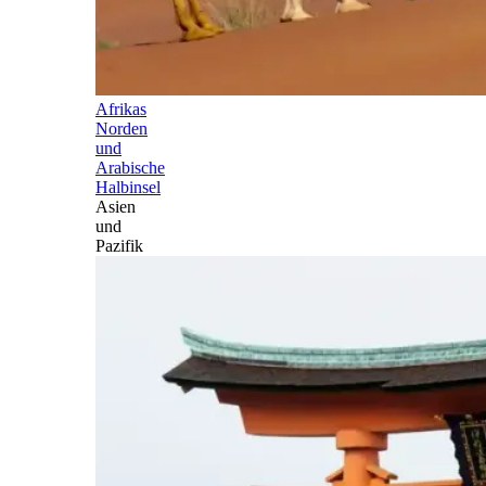
Afrikas
Norden
und
Arabische
Halbinsel
Asien
und
Pazifik