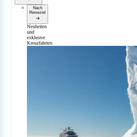
Nach
Reiseziel
Neuheiten
und
exklusive
Kreuzfahrten