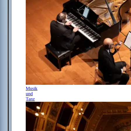
Musik
und
Tanz