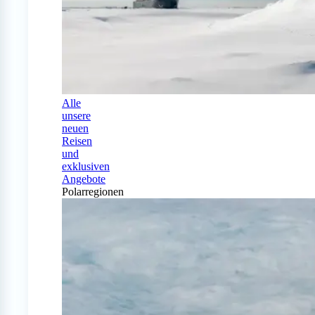
Alle
unsere
neuen
Reisen
und
exklusiven
Angebote
Polarregionen