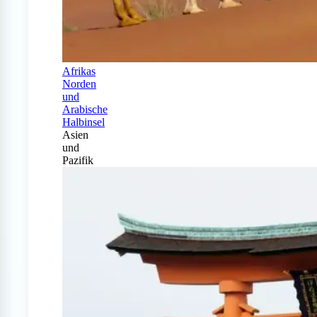
Afrikas
Norden
und
Arabische
Halbinsel
Asien
und
Pazifik