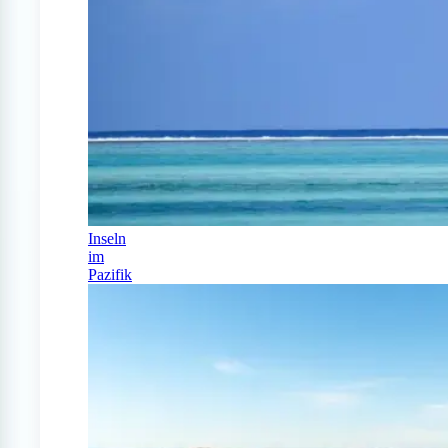
Inseln
im
Pazifik