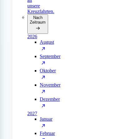
all
unsere
Kreuzfahrten.
Nach
Zeitraum
2026
August
September
Oktober
November
Dezember
2027
Januar
Februar