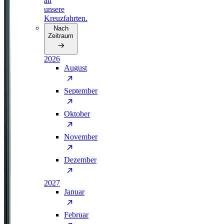
all
unsere
Kreuzfahrten.
Nach
Zeitraum
2026
August
September
Oktober
November
Dezember
2027
Januar
Februar