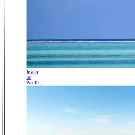
Inseln
im
Pazifik