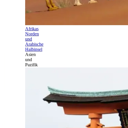
Afrikas
Norden
und
Arabische
Halbinsel
Asien
und
Pazifik