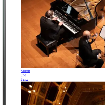
Musik
und
Tanz