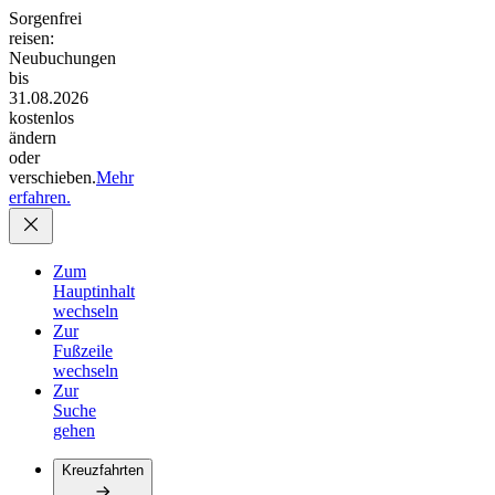
Sorgenfrei
reisen:
Neubuchungen
bis
31.08.2026
kostenlos
ändern
oder
verschieben.
Mehr
erfahren.
Zum
Hauptinhalt
wechseln
Zur
Fußzeile
wechseln
Zur
Suche
gehen
Kreuzfahrten