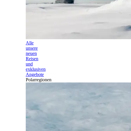
Alle
unsere
neuen
Reisen
und
exklusiven
Angebote
Polarregionen