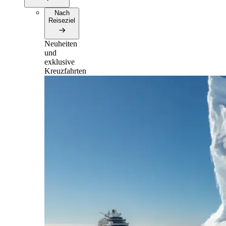
Nach
Reiseziel
Neuheiten
und
exklusive
Kreuzfahrten