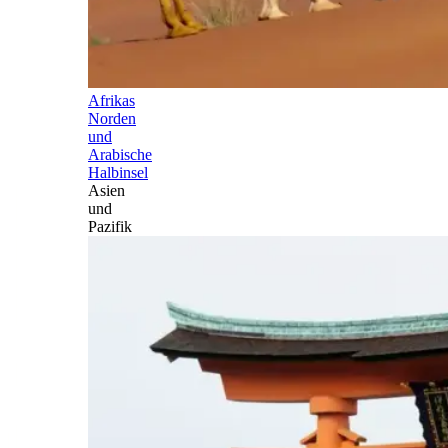
Afrikas
Norden
und
Arabische
Halbinsel
Asien
und
Pazifik