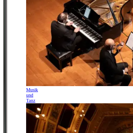
Musik
und
Tanz