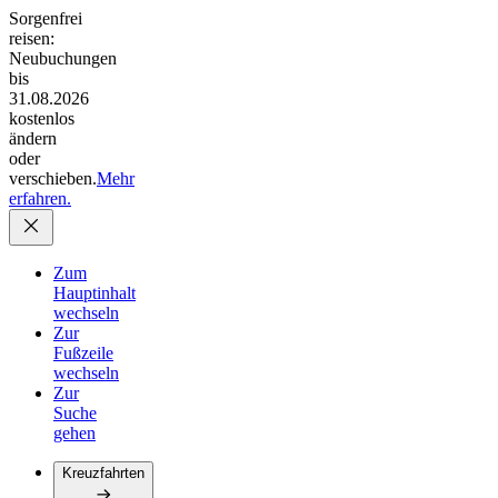
Sorgenfrei
reisen:
Neubuchungen
bis
31.08.2026
kostenlos
ändern
oder
verschieben.
Mehr
erfahren.
Zum
Hauptinhalt
wechseln
Zur
Fußzeile
wechseln
Zur
Suche
gehen
Kreuzfahrten