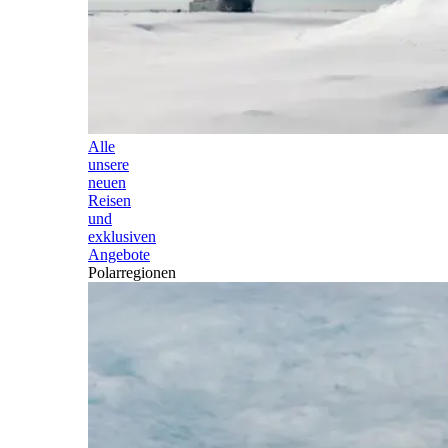
Alle
unsere
neuen
Reisen
und
exklusiven
Angebote
Polarregionen