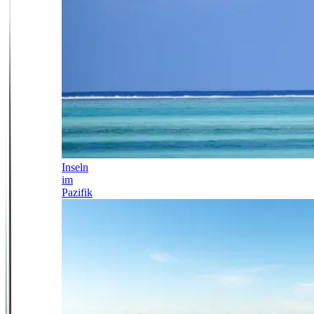
Inseln
im
Pazifik