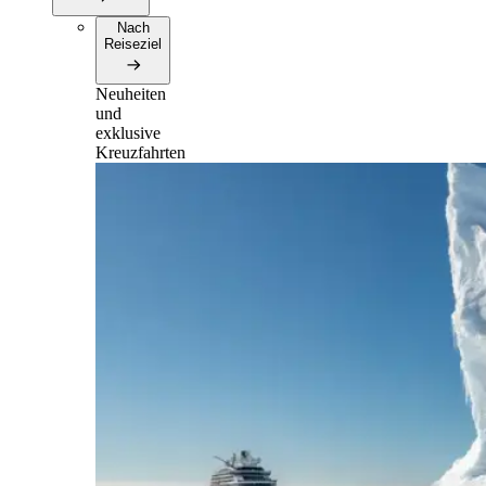
Nach
Reiseziel
Neuheiten
und
exklusive
Kreuzfahrten