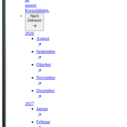
all
unsere
Kreuzfahrten.
Nach
Zeitraum
2026
August
September
Oktober
November
Dezember
2027
Januar
Februar