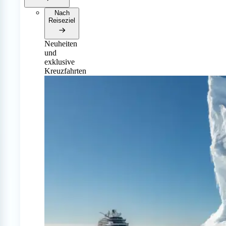
Nach
Reiseziel
Neuheiten
und
exklusive
Kreuzfahrten