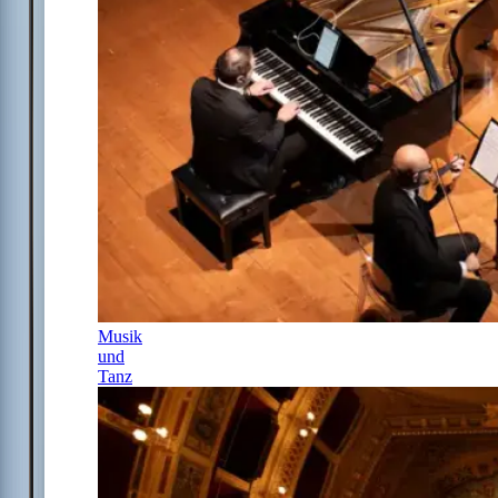
Musik
und
Tanz