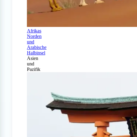
Afrikas
Norden
und
Arabische
Halbinsel
Asien
und
Pazifik