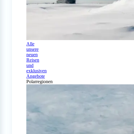
Alle
unsere
neuen
Reisen
und
exklusiven
Angebote
Polarregionen