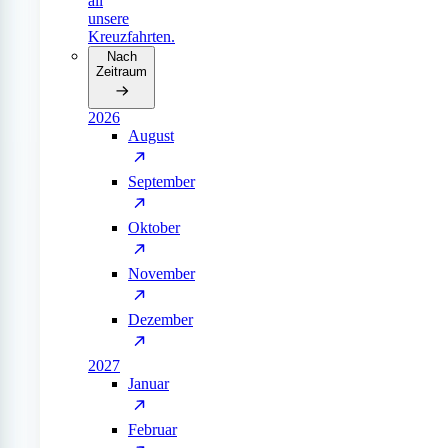
all
unsere
Kreuzfahrten.
Nach
Zeitraum
2026
August
September
Oktober
November
Dezember
2027
Januar
Februar