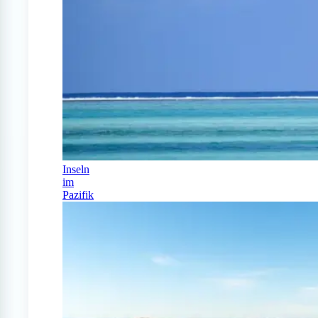
Inseln
im
Pazifik