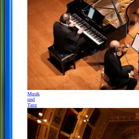
Musik
und
Tanz