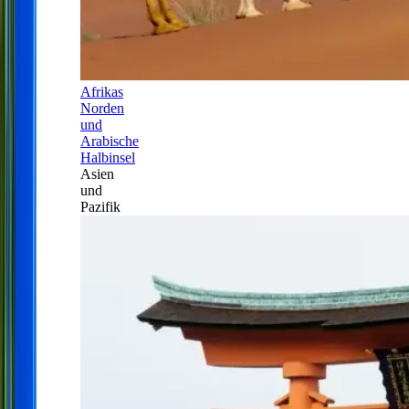
Afrikas
Norden
und
Arabische
Halbinsel
Asien
und
Pazifik