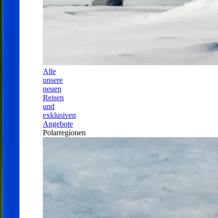
Alle
unsere
neuen
Reisen
und
exklusiven
Angebote
Polarregionen