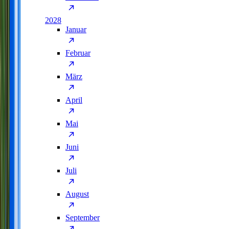
2028
Januar
Februar
März
April
Mai
Juni
Juli
August
September