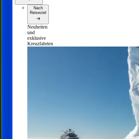
Nach
Reiseziel
Neuheiten
und
exklusive
Kreuzfahrten