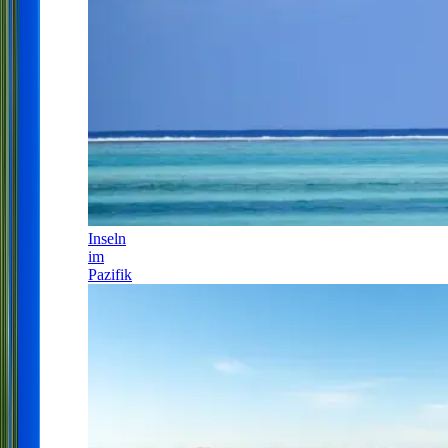
Inseln
im
Pazifik