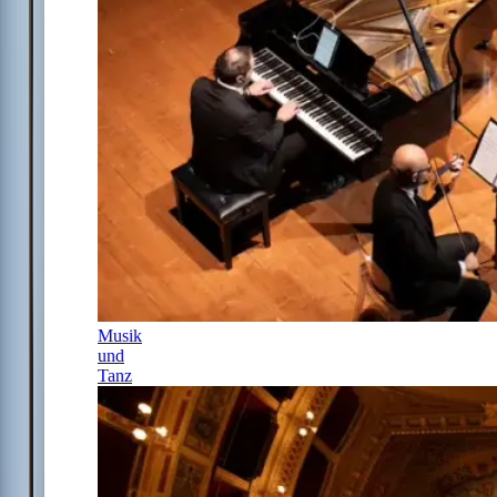
Musik
und
Tanz