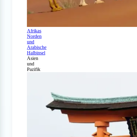
Afrikas
Norden
und
Arabische
Halbinsel
Asien
und
Pazifik