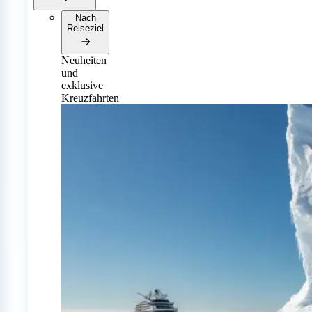
Nach
Reiseziel
Neuheiten
und
exklusive
Kreuzfahrten