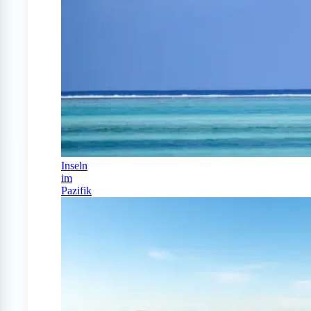
Inseln
im
Pazifik