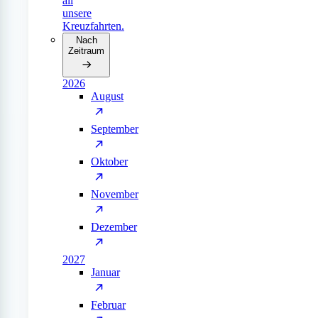
all
unsere
Kreuzfahrten.
Nach
Zeitraum
2026
August
September
Oktober
November
Dezember
2027
Januar
Februar