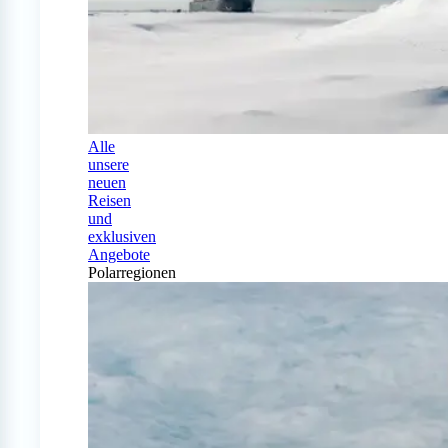
Alle
unsere
neuen
Reisen
und
exklusiven
Angebote
Polarregionen