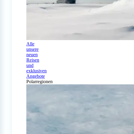
Alle
unsere
neuen
Reisen
und
exklusiven
Angebote
Polarregionen