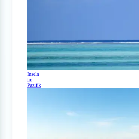
Inseln
im
Pazifik