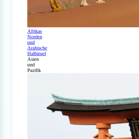
Afrikas
Norden
und
Arabische
Halbinsel
Asien
und
Pazifik