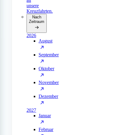
all
unsere
Kreuzfahrten.
Nach
Zeitraum
2026
August
September
Oktober
November
Dezember
2027
Januar
Februar