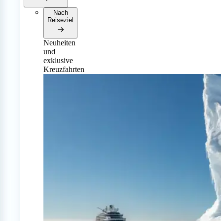
Nach
Reiseziel
Neuheiten
und
exklusive
Kreuzfahrten