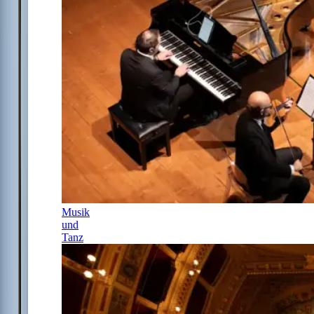
Musik
und
Tanz