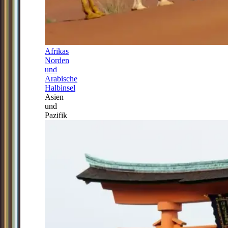
Afrikas
Norden
und
Arabische
Halbinsel
Asien
und
Pazifik