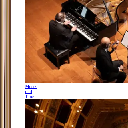
Musik
und
Tanz