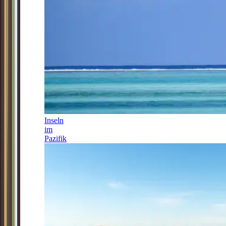
Inseln
im
Pazifik