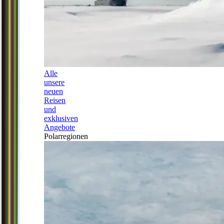
Alle
unsere
neuen
Reisen
und
exklusiven
Angebote
Polarregionen