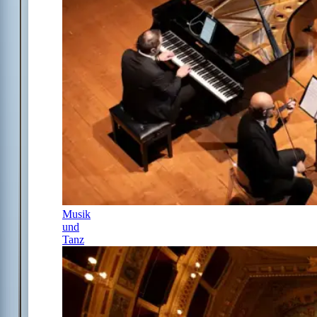
Musik
und
Tanz