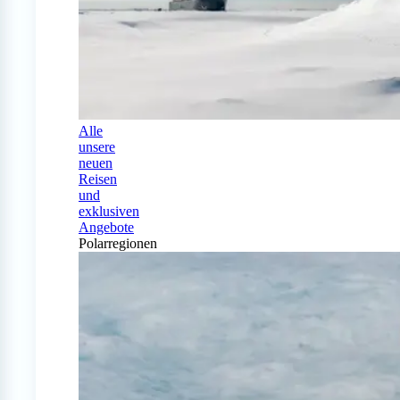
Alle
unsere
neuen
Reisen
und
exklusiven
Angebote
Polarregionen