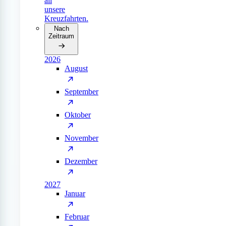
all
unsere
Kreuzfahrten.
Nach
Zeitraum
2026
August
September
Oktober
November
Dezember
2027
Januar
Februar