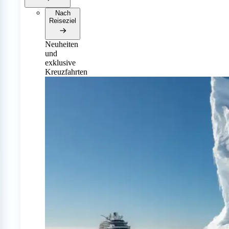
Nach
Reiseziel
Neuheiten
und
exklusive
Kreuzfahrten