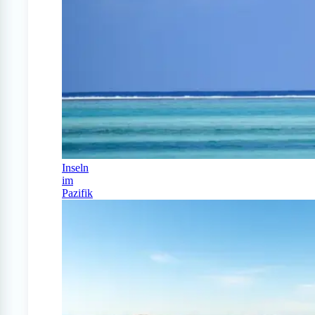
Inseln
im
Pazifik