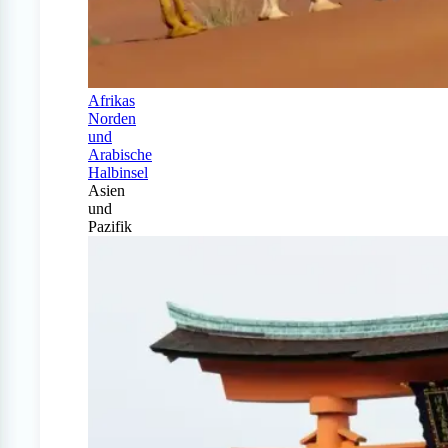
Afrikas
Norden
und
Arabische
Halbinsel
Asien
und
Pazifik